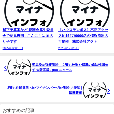
補正予算案など 都議会厚生委員
【ハウステンボス】不正アクセ
会で意見表明 - こんにちは 原の
ス約154万6000名の情報流出の
り子です
可能性 - 株式会社アクト
2025年12月15日
2025年12月15日
髪黒染め強要訴訟、２審も校則や指導の違法性認め
ず 大阪高裁 - goo ニュース
2審も住民敗訴 <b>マイナンバー</b>訴訟 ／愛知 |
毎日新聞
おすすめの記事