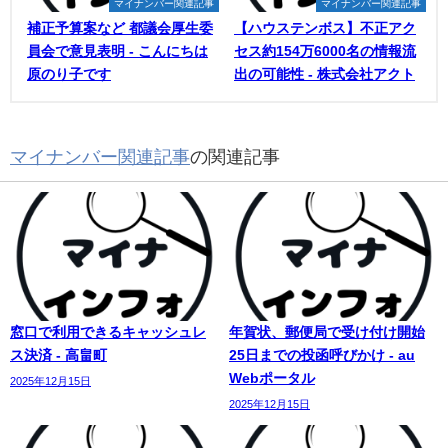
マイナンバー関連記事
マイナンバー関連記事
補正予算案など 都議会厚生委
【ハウステンボス】不正アク
員会で意見表明 - こんにちは
セス約154万6000名の情報流
原のり子です
出の可能性 - 株式会社アクト
マイナンバー関連記事
の関連記事
窓口で利用できるキャッシュレ
年賀状、郵便局で受け付け開始
ス決済 - 高畠町
25日までの投函呼びかけ - au
Webポータル
2025年12月15日
2025年12月15日