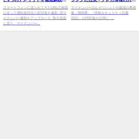
- マイナビニュース
促す
スマートフォンに送られてきたURLの画面
マイナンバーのヒヤリハットや漏洩の事例
に従って運転免許証と顔写真を撮影. ③マ
集 - 個情委 · 「情報セキュリティ白書
イナンバー書類をアップロード. 取引画面
2021」のPDF版が公開に ·...
に戻り、マイナンバー...