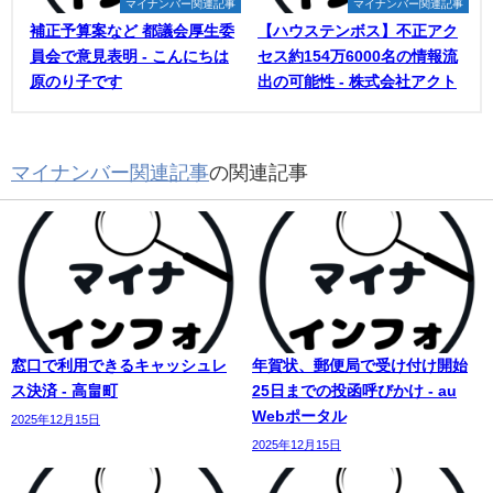
マイナンバー関連記事
マイナンバー関連記事
補正予算案など 都議会厚生委
【ハウステンボス】不正アク
員会で意見表明 - こんにちは
セス約154万6000名の情報流
原のり子です
出の可能性 - 株式会社アクト
マイナンバー関連記事
の関連記事
窓口で利用できるキャッシュレ
年賀状、郵便局で受け付け開始
ス決済 - 高畠町
25日までの投函呼びかけ - au
Webポータル
2025年12月15日
2025年12月15日