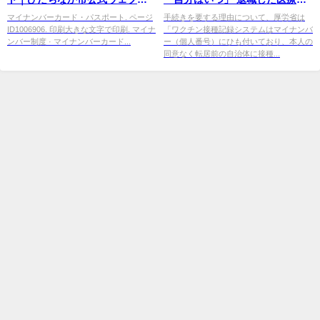
イト
事者ら 原則は「２回目から８カ
マイナンバーカード・パスポート. ページ
手続きを要する理由について、厚労省は
ID1006906. 印刷大きな文字で印刷. マイナ
「ワクチン接種記録システムはマイナンバ
月 ...
ンバー制度 · マイナンバーカード...
ー（個人番号）にひも付いており、本人の
同意なく転居前の自治体に接種...