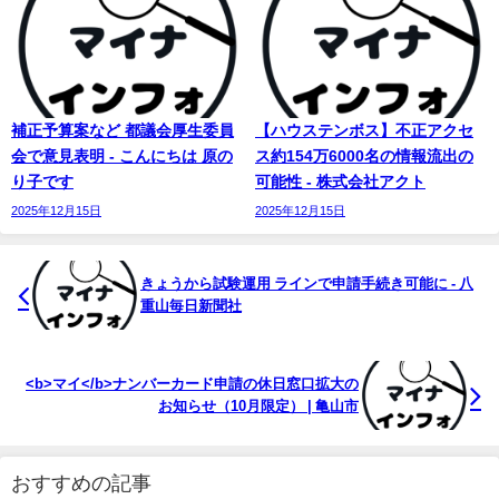
補正予算案など 都議会厚生委員
【ハウステンボス】不正アクセ
会で意見表明 - こんにちは 原の
ス約154万6000名の情報流出の
り子です
可能性 - 株式会社アクト
2025年12月15日
2025年12月15日
きょうから試験運用 ラインで申請手続き可能に - 八
重山毎日新聞社
<b>マイ</b>ナンバーカード申請の休日窓口拡大の
お知らせ（10月限定） | 亀山市
おすすめの記事