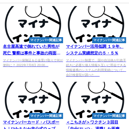
マイナンバー関連記事
マイナンバー関連記事
名古屋高速で倒れていた男性が
マイナンバー
活用低調 １９年、
死亡 警察は事件と事故の両面で
システム実績想定の５・５％
捜査 - メ～テレ
マイナンバー保険証＆公金受け取りで何が
マイナンバー制度で、国や自治体が行政手
便利に？ 2022年7月8日 20:00....
続きに必要な個人情報を互いに照会できる
情報連携のシステムの利用実績について、
会計検査院が調べた......
マイナンバー関連記事
マイナンバー関連記事
マイ
ナンバーカード・パスポー
＜こちさが＞ワクチン３回目
ト｜ひたちなか市公式ウェブサ
「自分はいつ」 退職した医療従