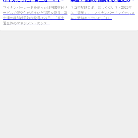
誤交付 - 毎日新聞
レーニング” | チバテレ＋プラス
マイナンバーカードを使った証明書交付サ
ネコ型配膳ロボ、欲しくない？ · 2023年
ービスで誤交付が相次いだ問題を巡り、富
は「卯年」。 · マイナンバー「マイナちゃ
士通の磯部武司執行役員は27日、「富士
ん」激似キャラいた 「11...
通全体のマネジメントのシス...