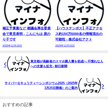
補正予算案など 都議会厚生委員
【ハウステンボス】不正アクセ
会で意見表明 - こんにちは 原の
ス約154万6000名の情報流出の
り子です
可能性 - 株式会社アクト
2025年12月15日
2025年12月15日
東京都が高齢者のスマホ購入費を助成へ 不慣れな人
への支援も拡充 - 朝日新聞
サイバーセキュリティーシンポジウム2025（2025年
3月25日開催）のご案内
おすすめの記事