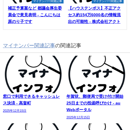
マイナンバー関連記事
マイナンバー関連記事
補正予算案など 都議会厚生委
【ハウステンボス】不正アク
員会で意見表明 - こんにちは
セス約154万6000名の情報流
原のり子です
出の可能性 - 株式会社アクト
マイナンバー関連記事
の関連記事
窓口で利用できるキャッシュレ
年賀状、郵便局で受け付け開始
ス決済 - 高畠町
25日までの投函呼びかけ - au
Webポータル
2025年12月15日
2025年12月15日