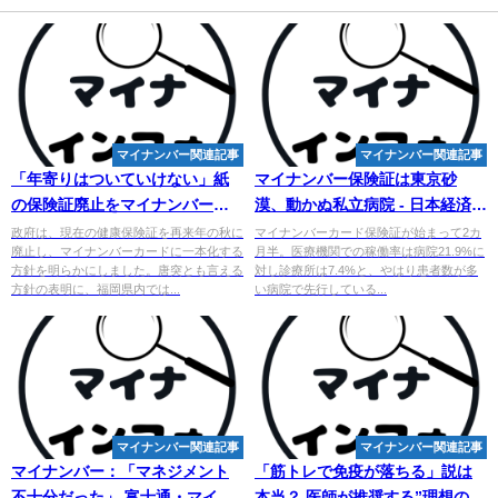
マイナンバー関連記事
マイナンバー関連記事
「年寄りはついていけない」紙
マイナンバー
保険証は東京砂
の保険証廃止を
マイナンバー
最
漠、動かぬ私立病院 - 日本経済新
低普及率の村で聞く
聞
政府は、現在の健康保険証を再来年の秋に
マイナンバーカード保険証が始まって2カ
廃止し、マイナンバーカードに一本化する
月半。医療機関での稼働率は病院21.9%に
方針を明らかにしました。唐突とも言える
対し診療所は7.4%と、やはり患者数が多
方針の表明に、福岡県内では...
い病院で先行している...
マイナンバー関連記事
マイナンバー関連記事
マイナンバー
：「マネジメント
「筋トレで免疫が落ちる」説は
不十分だった」 富士通・マイナ
本当？ 医師が推奨する”理想のト