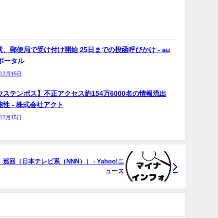
、郵便局で受け付け開始 25日までの投函呼びかけ - au
bポータル
年12月15日
ウステンボス】不正アクセス約154万6000名の情報流出
性 - 株式会社アクト
年12月15日
回（日本テレビ系（NNN）） - Yahoo!ニ
ュース