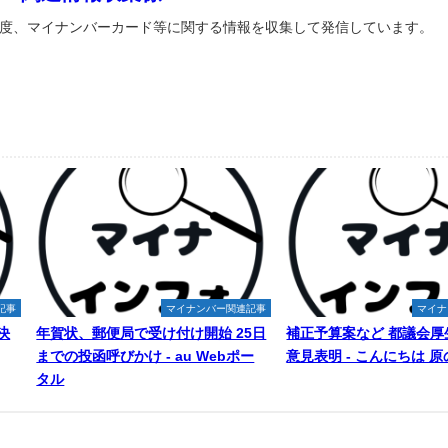
度、マイナンバーカード等に関する情報を収集して発信しています。
記事
マイナンバー関連記事
マイナ
決
年賀状、郵便局で受け付け開始 25日
補正予算案など 都議会厚
までの投函呼びかけ - au Webポー
意見表明 - こんにちは 
タル