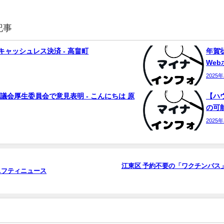
記事
ャッシュレス決済 - 高畠町
年賀状
We
2025
議会厚生委員会で意見表明 - こんにちは 原
【ハ
の可能
2025
江東区 予約不要の「ワクチンバス」巡
ニフティニュース