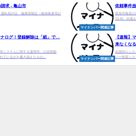
求 - 亀山市
依頼事件放
ド、運転免許証、健康保険証（被保険者等記
西海市職員の懲
10:40 · 弁
マイナンバー関連記事
アナログ！登録解除は「紙」で…
【速報】
来なくなるト
等システムに関する運用等」の説明図
全国的なシス
ているかを書き加えたもの...
バー制度シス
マイナンバー関連記事