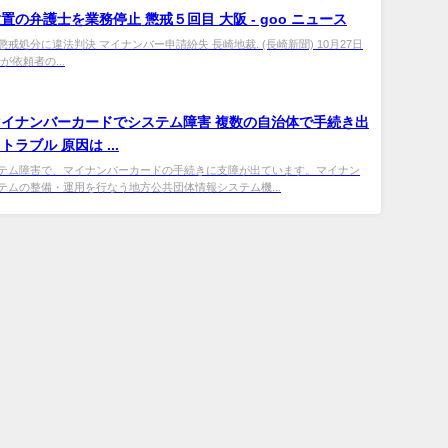
置の弁護士を業務停止 懲戒５回目 大阪 - goo ニュース
戒処分に違法判決 マイナンバー申請紛失 長崎地裁. (長崎新聞) 10月27日
護士が依頼者の...
マイ
ナンバーカードでシステム障害 複数の自治体で手続き出
ラブル 原因は ...
テム障害で、マイナンバーカードの手続きに支障が出ています。マイナン
テムの整備・運用を行なう地方公共団体情報システム機...