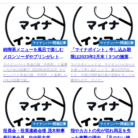
マイナンバー関連記事
マイナンバー関連記事
純喫茶メニューを風呂で楽しむ
「マイナポイント」申し込み期
メロンソーダやプリンがレトロ
限は2023年2月末！3つの施策を
な入浴料に | チバテレ＋プラス
【一覧】で整理 - Yahoo!ニュー
マイナンバーと年金口座「不同意」と返事
マイナポイントとは、マイナンバーカード
しなければ自動で. 2023年04月21日. マイ
を使って申し込むことで、最大2万円分 ...
ス
ナンバーと年金口座「不同意」と返事しな
ただ、今回は預貯金口座を登録することが
ければ自動で紐...
要件なので、マイナ...
マイナンバー関連記事
マイナンバー関連記事
役員会・役員連絡会後 茂木幹事
指やカカトの先が切れ両足を失
長記者会見 - 自由民主党
った衝撃の理由… ｢足のない鳩｣