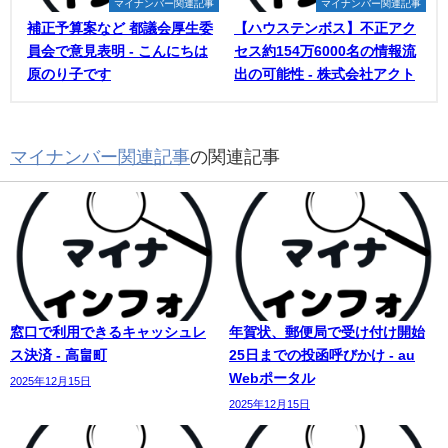
マイナンバー関連記事
マイナンバー関連記事
補正予算案など 都議会厚生委
【ハウステンボス】不正アク
員会で意見表明 - こんにちは
セス約154万6000名の情報流
原のり子です
出の可能性 - 株式会社アクト
マイナンバー関連記事
の関連記事
窓口で利用できるキャッシュレ
年賀状、郵便局で受け付け開始
ス決済 - 高畠町
25日までの投函呼びかけ - au
Webポータル
2025年12月15日
2025年12月15日