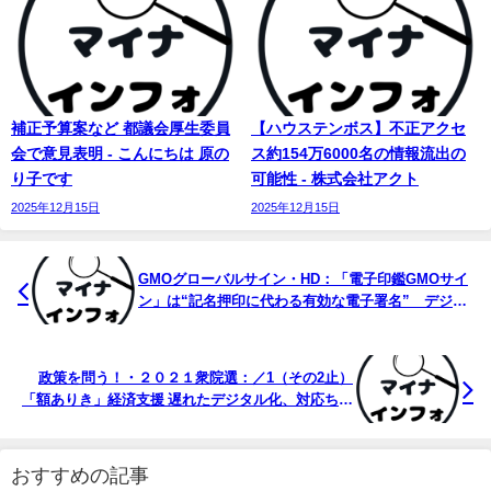
補正予算案など 都議会厚生委員
【ハウステンボス】不正アクセ
会で意見表明 - こんにちは 原の
ス約154万6000名の情報流出の
り子です
可能性 - 株式会社アクト
2025年12月15日
2025年12月15日
GMOグローバルサイン・HD：「電子印鑑GMOサイ
ン」は“記名押印に代わる有効な電子署名” デジタ
ル庁・法務省・財務省から適法性を確認
政策を問う！・２０２１衆院選：／1（その2止）
「額ありき」経済支援 遅れたデジタル化、対応ちぐ
はぐ迷走
おすすめの記事