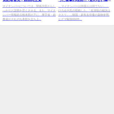
が名古屋で大量発生「戦慄の実
マイナンバーについては、関係大臣からし
... マイナンバーは外国人は持てない…」
っかりと説明を尽くさせる。また、マイナ
ひろゆき氏の投稿した. 「名演技の秘訣は
態 ...
ンバー情報総点検本部の下に、厚労省・総
クスリ」…韓国・超有名俳優の薬物使用.
務省がそれぞれ本部を立ち上...
ヒグマ駆除650件...