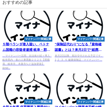
おすすめの記事
マイナンバー関連記事
マイナンバー関連記事
５階ベランダ侵入疑い、ベトナ
“保険証代わり”になる『資格確
ム国籍の容疑者逮捕 岐阜・郡上
認書』とは？来月2日で“紙廃
署 - 岐阜新聞
止”マイナ保険証の今(テレ朝
... マイナンバー活用、自治体が続々導入 ·
来月2日以降、順次交付される予定です。
岐阜県内・春の人事異動２０２５【県職
1; 2 · 3 · 4. 健康保険証 · マイナンバー ...
news)
員、岐阜市、本巣市など追加更新】
&mid...
マイナンバー関連記事
マイナンバー関連記事
令和８年度 保育園等入園受付に
マイナンバー
と障害者手帳の情