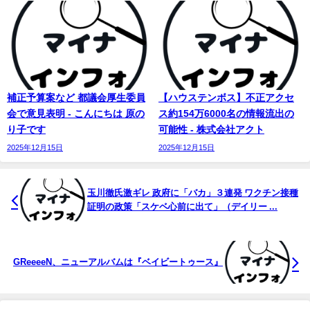
補正予算案など 都議会厚生委員
【ハウステンボス】不正アクセ
会で意見表明 - こんにちは 原の
ス約154万6000名の情報流出の
り子です
可能性 - 株式会社アクト
2025年12月15日
2025年12月15日
玉川徹氏激ギレ 政府に「バカ」３連発 ワクチン接種
証明の政策「スケベ心前に出て」（デイリー ...
GReeeeN、ニューアルバムは『ベイビートゥース』