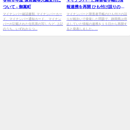
ついて - 御嵩町
報連携を再開 ひも付け誤りの発
覚で連携を一時停止 静岡県
マイナンバー確認書類. マイナンバーカー
マイナンバーと障害者手帳のひも付けの誤
ド、マイナンバー通知カード、 マイナン
りが相次いで発覚した問題で、静岡県は停
バーが記載された住民票の写し など. 上記
止していた情報の連携を１５日から再開す
のうち、いずれか１つ...
ると発表しました。...