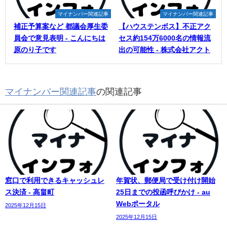
マイナンバー関連記事
マイナンバー関連記事
補正予算案など 都議会厚生委
【ハウステンボス】不正アク
員会で意見表明 - こんにちは
セス約154万6000名の情報流
原のり子です
出の可能性 - 株式会社アクト
マイナンバー関連記事
の関連記事
窓口で利用できるキャッシュレ
年賀状、郵便局で受け付け開始
ス決済 - 高畠町
25日までの投函呼びかけ - au
Webポータル
2025年12月15日
2025年12月15日