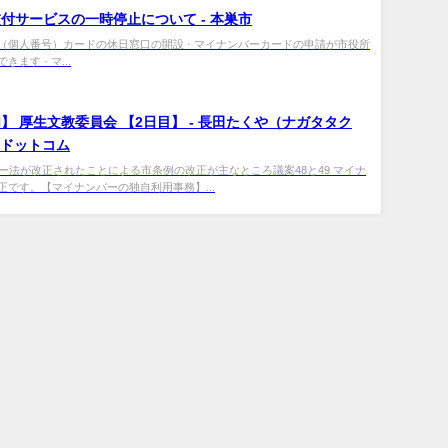
付サービスの一時停止について - 本巣市
（個人番号）カードの休日窓口の開設 · マイナンバーカードの申請が市役所
ます · マ...
】 厚生文教委員会 【2日目】 - 長田たくや（ナガタタク
選挙ドットコム
ンバー法が改正されたことによる市条例の改正が主なところ議案48と49 マイナ
正です。【マイナンバーの独自利用事務】...