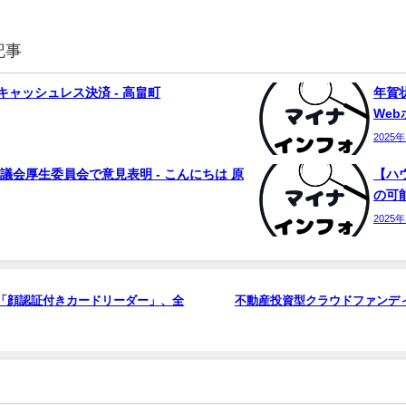
記事
ャッシュレス決済 - 高畠町
年賀状
We
2025
議会厚生委員会で意見表明 - こんにちは 原
【ハ
の可能
2025
「顔認証付きカードリーダー」、全
不動産投資型クラウドファンディング