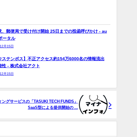
、郵便局で受け付け開始 25日までの投函呼びかけ - au
bポータル
年12月15日
ウステンボス】不正アクセス約154万6000名の情報流出
性 - 株式会社アクト
年12月15日
サービスの「TASUKI TECH FUNDS」
SaaS型による提供開始の ...