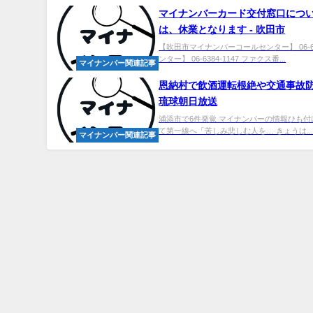
マイ
ナンバーカード交付窓口につい
は、休業となります - 吹田市
【吹田市マイナンバーコールセンター】 06-6
ンター】 06-6384-1147 ファクス番...
マイナンバー関連記事
恩納村で飲酒運転根絶や交通事故防止
琉球朝日放送
浦添市で6件発覚 マイナンバーの情報ひも付
て第一線へ「苦しみ悲しむ人を… きょうは..
マイナンバー関連記事