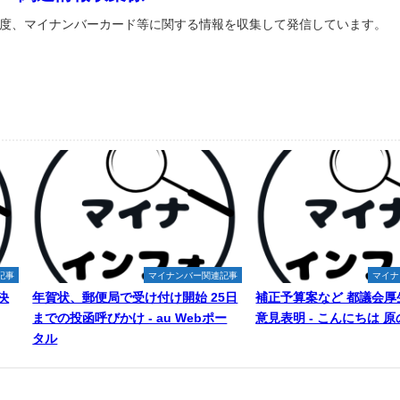
度、マイナンバーカード等に関する情報を収集して発信しています。
記事
マイナンバー関連記事
マイナ
決
年賀状、郵便局で受け付け開始 25日
補正予算案など 都議会厚
までの投函呼びかけ - au Webポー
意見表明 - こんにちは 
タル