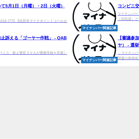
て5月1日（月曜）・2日（火曜）
コンビニ交
マイナンバー
（市民課）ででき
318-7775 【吹田市マイナポイントコールセ
マイナンバー関連記事
訴える「ゴーヤー作戦」 - QAB
【審議参加
ヤ） - 
けミス · 新人警官３０人が警察学校を卒業し
... マイナ
.
関連の条例改
マイナンバー関連記事