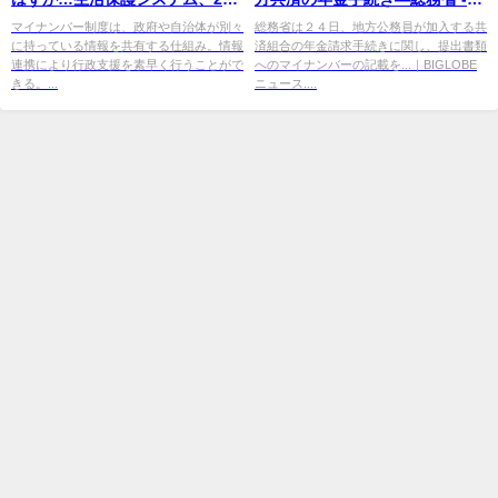
未利用 - au Webポータル
BIGLOBEニュース
マイナンバー制度は、政府や自治体が別々
総務省は２４日、地方公務員が加入する共
に持っている情報を共有する仕組み。情報
済組合の年金請求手続きに関し、提出書類
連携により行政支援を素早く行うことがで
へのマイナンバーの記載を...｜BIGLOBE
きる。...
ニュース....