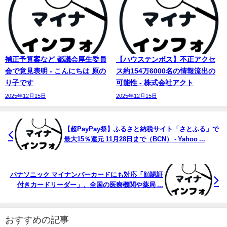
補正予算案など 都議会厚生委員
【ハウステンボス】不正アクセ
会で意見表明 - こんにちは 原の
ス約154万6000名の情報流出の
り子です
可能性 - 株式会社アクト
2025年12月15日
2025年12月15日
【超PayPay祭】ふるさと納税サイト「さとふる」で
最大15％還元 11月28日まで（BCN） - Yahoo ...
パナソニック マイナンバーカードにも対応「顔認証
付きカードリーダー」、全国の医療機関や薬局 ...
おすすめの記事