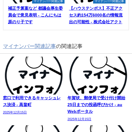
マイナンバー関連記事
マイナンバー関連記事
補正予算案など 都議会厚生委
【ハウステンボス】不正アク
員会で意見表明 - こんにちは
セス約154万6000名の情報流
原のり子です
出の可能性 - 株式会社アクト
マイナンバー関連記事
の関連記事
窓口で利用できるキャッシュレ
年賀状、郵便局で受け付け開始
ス決済 - 高畠町
25日までの投函呼びかけ - au
Webポータル
2025年12月15日
2025年12月15日