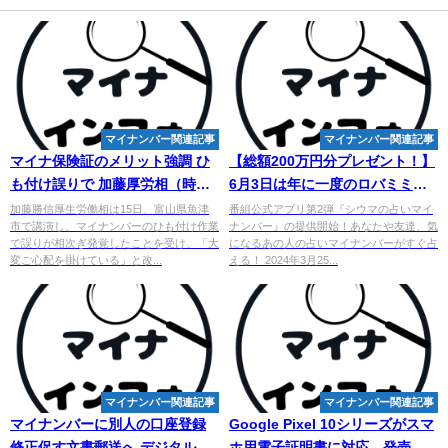
マイナンバー関連記事
マイナンバー関連記事
マイナ保険証のメリット強調 ひ
【総額200万円分プレゼント！】
も付け誤りで 加藤厚労相（時事
6月3日は年に一度のロバミミの
通信） - Yahoo!ニュース
日！お得な3大キャンペーン開
加藤勝信厚生労働相は15日、富山県魚津
番組公式アプリ第2弾『シウマの占いマイ
市で講演し、マイナンバーのひも付け作業
ナンバー』の提供開始！あなたや友達、気
催！
で誤りが相次ぎ発覚したことを受け、「大
になるあの人の占いマイナンバーがすぐ占
変ご心配を掛けている」と改...
える！ 2024年3月25...
マイナンバー関連記事
マイナンバー関連記事
マイナンバー
に別人の口座登録
Google Pixel 10シリーズがスマ
修正促す文書郵送へ デジタル庁 -
ホ用電子証明書に対応。発売か