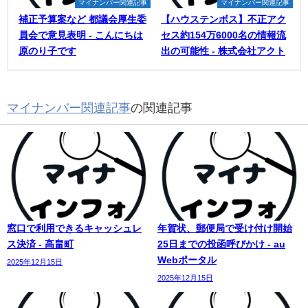
マイナンバー関連記事
マイナンバー関連記事
補正予算案など 都議会厚生委
【ハウステンボス】不正アク
員会で意見表明 - こんにちは
セス約154万6000名の情報流
原のり子です
出の可能性 - 株式会社アクト
マイナンバー関連記事
の関連記事
窓口で利用できるキャッシュレ
年賀状、郵便局で受け付け開始
ス決済 - 高畠町
25日までの投函呼びかけ - au
Webポータル
2025年12月15日
2025年12月15日