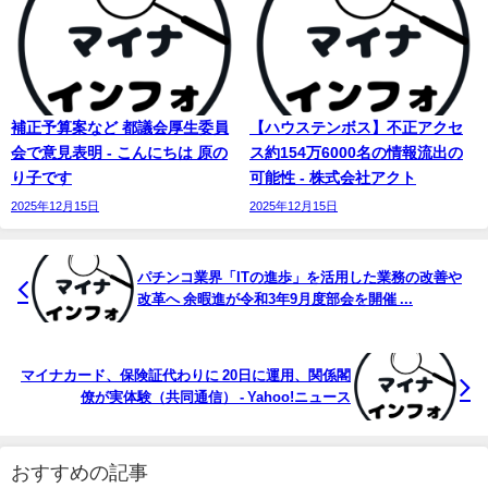
補正予算案など 都議会厚生委員
【ハウステンボス】不正アクセ
会で意見表明 - こんにちは 原の
ス約154万6000名の情報流出の
り子です
可能性 - 株式会社アクト
2025年12月15日
2025年12月15日
パチンコ業界「ITの進歩」を活用した業務の改善や
改革へ 余暇進が令和3年9月度部会を開催 ...
マイナカード、保険証代わりに 20日に運用、関係閣
僚が実体験（共同通信） - Yahoo!ニュース
おすすめの記事