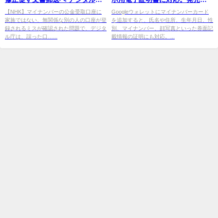
NHKニュース
ら2ヶ月で
【NHK】マイナンバーの公金受取口座に
Googleウォレットにマイナンバーカード
家族ではない、無関係な別の人の口座が登
を追加すると、氏名や住所、生年月日、性
録されるミスが確認された問題で、デジタ
別、マイナンバー、顔写真といった券面記
ル庁は、誤った口…...
載情報の証明にも対応。...