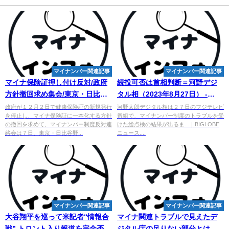
マイナンバー関連記事
マイナンバー関連記事
マイナ保険証押し付け反対/政府
続投可否は首相判断＝河野デジ
方針撤回求め集会/東京・日比谷
タル相（2023年8月27日） -
野音に２３００人 - 日本共産党
BIGLOBEニュース
政府が１２月２日で健康保険証の新規発行
河野太郎デジタル相は２７日のフジテレビ
を停止し、マイナ保険証に一本化する方針
番組で、マイナンバー制度のトラブルを受
の撤回を求めて、マイナンバー制度反対連
けた総点検の結果が出るま...｜BIGLOBE
絡会は７日、東京・日比谷野...
ニュース....
マイナンバー関連記事
マイナンバー関連記事
大谷翔平を巡って米記者“情報合
マイナ関連トラブルで見えたデ
戦” トロント入り報道を完全否定
ジタル庁の足りない部分とは？