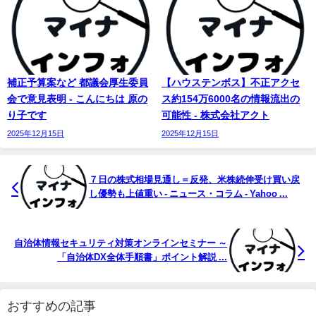
補正予算案など 都議会厚生委員
【ハウステンボス】不正アクセ
会で意見表明 - こんにちは 原の
ス約154万6000名の情報流出の
り子です
可能性 - 株式会社アクト
2025年12月15日
2025年12月15日
７日の株式相場見通し＝反発、米株続伸受け買い戻
し優勢も上値重い - ニュース・コラム - Yahoo ...
自治体情報セキュリティ対策オンラインセミナー ～
「自治体DX全体手順書」ポイント解説 ...
おすすめの記事