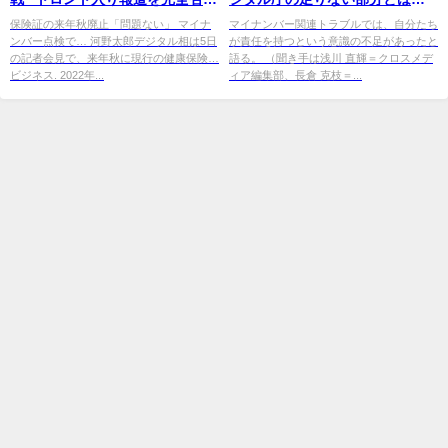
「自宅にいる」
浅沼デジタル監に聞く | 日経クロ
保険証の来年秋廃止「問題ない」 マイナ
マイナンバー関連トラブルでは、自分たち
ンバー点検で… 河野太郎デジタル相は5日
が責任を持つという意識の不足があったと
ス ...
の記者会見で、来年秋に現行の健康保険…
語る。 （聞き手は浅川 直輝＝クロスメデ
ビジネス. 2022年...
ィア編集部、長倉 克枝＝...