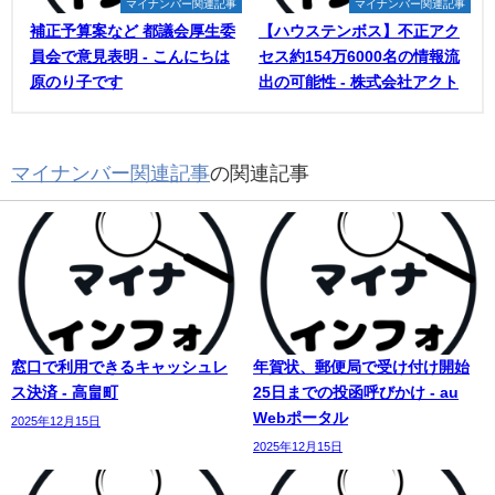
マイナンバー関連記事
マイナンバー関連記事
補正予算案など 都議会厚生委
【ハウステンボス】不正アク
員会で意見表明 - こんにちは
セス約154万6000名の情報流
原のり子です
出の可能性 - 株式会社アクト
マイナンバー関連記事
の関連記事
窓口で利用できるキャッシュレ
年賀状、郵便局で受け付け開始
ス決済 - 高畠町
25日までの投函呼びかけ - au
Webポータル
2025年12月15日
2025年12月15日