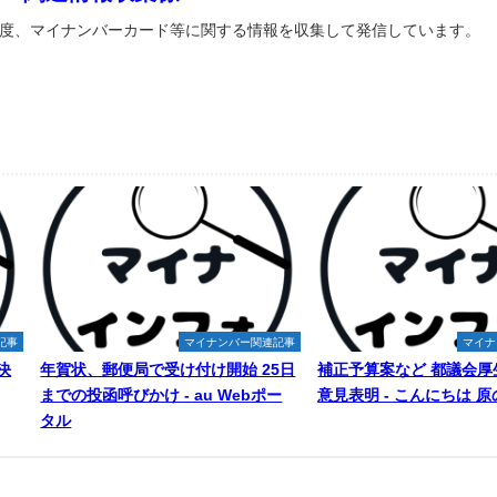
度、マイナンバーカード等に関する情報を収集して発信しています。
記事
マイナンバー関連記事
マイナ
決
年賀状、郵便局で受け付け開始 25日
補正予算案など 都議会厚
までの投函呼びかけ - au Webポー
意見表明 - こんにちは 
タル