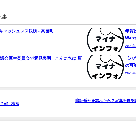
記事
ャッシュレス決済 - 高畠町
年賀状
We
2025
議会厚生委員会で意見表明 - こんにちは 原
【ハ
の可能
2025
暗証番号を忘れたら？写真を撮る時
日) - 株探