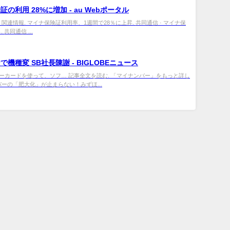
の利用 28%に増加 - au Webポータル
 関連情報. マイナ保険証利用率、1週間で28％に上昇. 共同通信 · マイナ保
. 共同通信 ...
機種変 SB社長陳謝 - BIGLOBEニュース
ンバーカードを使って、ソフ… 記事全文を読む. 「マイナンバー」をもっと詳し
バーの「肥大化」が止まらない！みずほ...