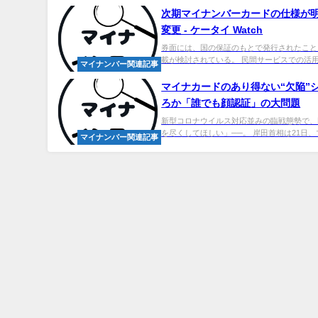
次期
マイ
ナンバーカードの仕様が
変更 - ケータイ Watch
券面には、国の保証のもとで発行されたことを
載が検討されている。 民間サービスでの活用例
マイナンバー関連記事
マイナカードのあり得ない“欠陥”
ろか「誰でも顔認証」の大問題
新型コロナウイルス対応並みの臨戦態勢で、
を尽くしてほしい」──。 岸田首相は21日、マ
マイナンバー関連記事