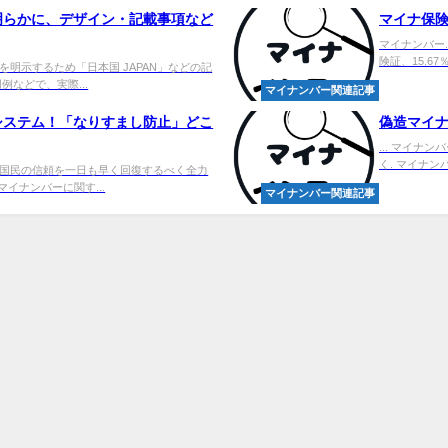
明らかに、デザイン・記載事項など
マイナ保険証
マイナンバー.
険証、15.67％
明示するため「日本国 JAPAN」などの記
などで、実際...
マイナンバー関連記事
システム！「なりすまし防止」どこ
偽造マイナで
... マイナ
く. マイナン
国民の信頼を一日も早く回復するべく全力
イナンバーに関す...
マイナンバー関連記事