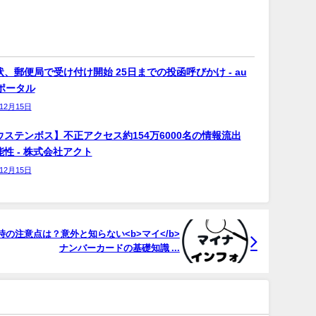
、郵便局で受け付け開始 25日までの投函呼びかけ - au
bポータル
年12月15日
ウステンボス】不正アクセス約154万6000名の情報流出
性 - 株式会社アクト
年12月15日
の注意点は？意外と知らない<b>マイ</b>
ナンバーカードの基礎知識 ...