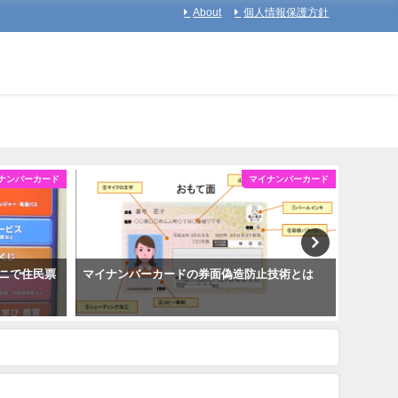
About
個人情報保護方針
ナンバーカード
マイナンバーカード
ニで住民票
マイナンバーカードの券面偽造防止技術とは
マイナ