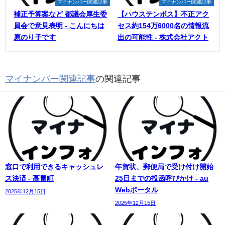
マイナンバー関連記事
マイナンバー関連記事
補正予算案など 都議会厚生委
【ハウステンボス】不正アク
員会で意見表明 - こんにちは
セス約154万6000名の情報流
原のり子です
出の可能性 - 株式会社アクト
マイナンバー関連記事
の関連記事
窓口で利用できるキャッシュレ
年賀状、郵便局で受け付け開始
ス決済 - 高畠町
25日までの投函呼びかけ - au
Webポータル
2025年12月15日
2025年12月15日