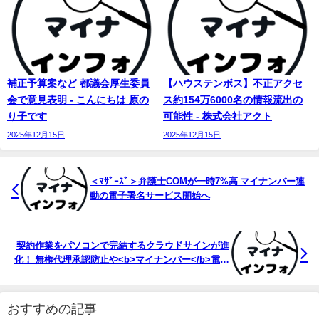
補正予算案など 都議会厚生委員
【ハウステンボス】不正アクセ
会で意見表明 - こんにちは 原の
ス約154万6000名の情報流出の
り子です
可能性 - 株式会社アクト
2025年12月15日
2025年12月15日
＜ﾏｻﾞｰｽﾞ＞弁護士COMが一時7%高
マイナンバー
連
動の電子署名サービス開始へ
契約作業をパソコンで完結するクラウドサインが進
化！ 無権代理承認防止や<b>マイナンバー</b>電子
署名 ...
おすすめの記事