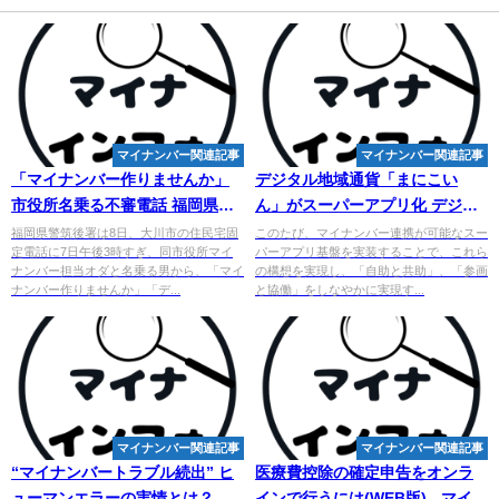
マイナンバー関連記事
マイナンバー関連記事
「
マイナンバー
作りませんか」
デジタル地域通貨「まにこい
市役所名乗る不審電話 福岡県大
ん」がスーパーアプリ化 デジタ
川市で発生 - goo ニュース
ル市民証搭載「まにあぷり」提
福岡県警筑後署は8日、大川市の住民宅固
このたび、マイナンバー連携が可能なスー
定電話に7日午後3時すぎ、同市役所マイ
パーアプリ基盤を実装することで、これら
供開始
ナンバー担当オダと名乗る男から、「マイ
の構想を実現し、「自助と共助」、「参画
ナンバー作りませんか」「デ...
と協働」をしなやかに実現す...
マイナンバー関連記事
マイナンバー関連記事
“
マイナンバー
トラブル続出” ヒ
医療費控除の確定申告をオンラ
ューマンエラーの実情とは？ デ
インで行うには(WEB版) - マイナ