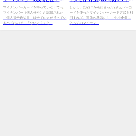
ジタル化の必要性とは？【谷龍
ビニュース
マイナンバーカードを持っていなくても、
しかし、2022年から始まった2次元バーコ
マイナンバー（個人番号）が記載された
ードを使ったマイナンバーカード方式を利
哉】
「個人番号通知書」は全ての方が持ってい
用すれば、事前の準備なし ... 中小企業に
るハズなので、「ないよ？」と...
とってのマイナン...