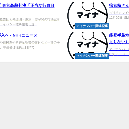
 東京高裁判決「正当な行政目
徐京植さん
＜視点＞マイ
12月20日. S
原告団と弁護団＝東京・霞が関の司法記者
イバシー権を侵害し違...
マイナンバー関連記事
へ - NHKニュース
能登半島地
足りない》
や住民票や所得証明書の交付など一部の手
申請者は職員と口頭で...
マイナンバー
にする」. 4....
マイナンバー関連記事