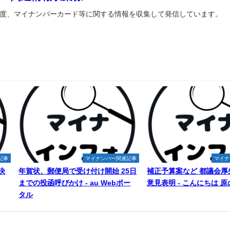
度、マイナンバーカード等に関する情報を収集して発信しています。
記事
マイナンバー関連記事
マイナ
決
年賀状、郵便局で受け付け開始 25日
補正予算案など 都議会厚
までの投函呼びかけ - au Webポー
意見表明 - こんにちは 
タル