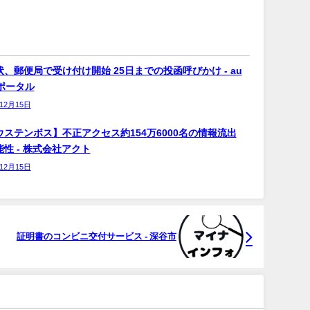
、郵便局で受け付け開始 25日までの投函呼びかけ - au
bポータル
年12月15日
ウステンボス】不正アクセス約154万6000名の情報流出
性 - 株式会社アクト
年12月15日
証明書のコンビニ交付サービス - 深谷市