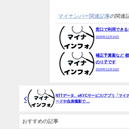
マイナンバー関連記事
の関連
窓口で利用できるキ
2025年12月15日
補正予算案など 都
のり子です
2025年12月15日
NTTデータ、eKYCサービス/アプリ「マイナ
ードや自身撮影で ...
おすすめの記事