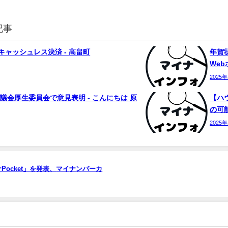
記事
ャッシュレス決済 - 高畠町
年賀状
We
2025
議会厚生委員会で意見表明 - こんにちは 原
【ハ
の可能
2025
Pocket」を発表、
マイ
ナンバーカ