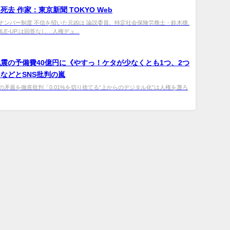
死去 作家：東京新聞 TOKYO Web
ナンバー制度 不信を招いた元凶は 論説委員、特定社会保険労務士・鈴木穣.
MILE-UP.は回答なし…人権デュ...
震の予備費40億円に《やすっ！ケタが少なくとも1つ、2つ
などとSNS批判の嵐
の矛盾を徹底批判「0.01%を切り捨てる“上からのデジタル化”は人権を蔑ろ