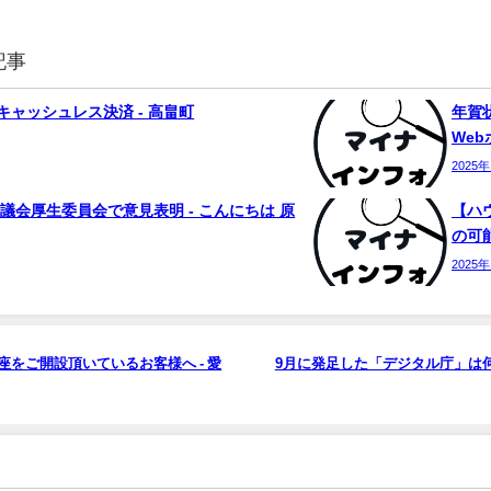
記事
ャッシュレス決済 - 高畠町
年賀状
We
2025
議会厚生委員会で意見表明 - こんにちは 原
【ハ
の可能
2025
座をご開設頂いているお客様へ - 愛
9月に発足した「デジタル庁」は