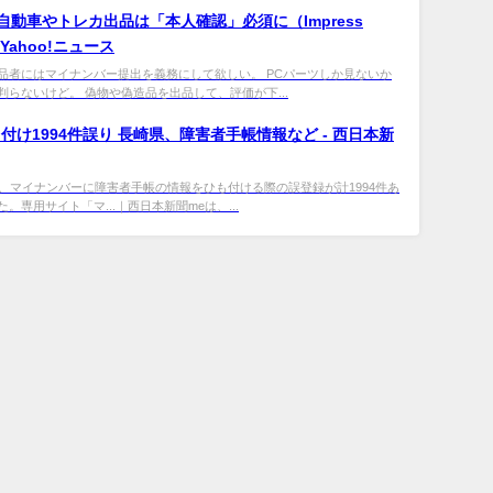
 自動車やトレカ出品は「本人確認」必須に（Impress
- Yahoo!ニュース
品者にはマイナンバー提出を義務にして欲しい。 PCパーツしか見ないか
判らないけど。 偽物や偽造品を出品して、評価が下...
付け1994件誤り 長崎県、障害者手帳情報など - 西日本新
日、マイナンバーに障害者手帳の情報をひも付ける際の誤登録が計1994件あ
。専用サイト「マ...｜西日本新聞meは、...