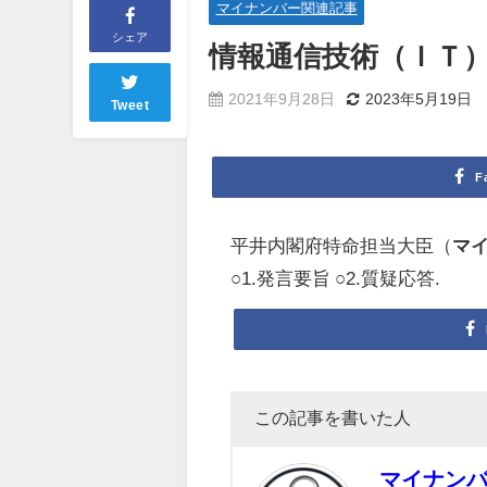
マイナンバー関連記事
シェア
情報通信技術（ＩＴ）政策
2021年9月28日
2023年5月19日
Tweet
F
平井内閣府特命担当大臣（
マ
○1.発言要旨 ○2.質疑応答.
この記事を書いた人
マイナン