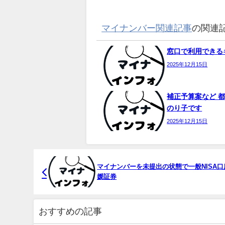
マイナンバー関連記事
の関連
窓口で利用できるキ
2025年12月15日
補正予算案など 都
のり子です
2025年12月15日
マイナンバー
を未提出の状態で一般NISA口
媛証券
おすすめの記事