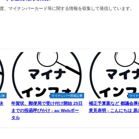
度、マイナンバーカード等に関する情報を収集して発信しています。
記事
マイナンバー関連記事
マイナ
決
年賀状、郵便局で受け付け開始 25日
補正予算案など 都議会厚
までの投函呼びかけ - au Webポー
意見表明 - こんにちは 
タル