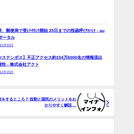
、郵便局で受け付け開始 25日までの投函呼びかけ - au
bポータル
年12月15日
ウステンボス】不正アクセス約154万6000名の情報流出
性 - 株式会社アクト
年12月15日
何をするところ？ 役割と国民のメリットをわ
かりやすく解説 ...