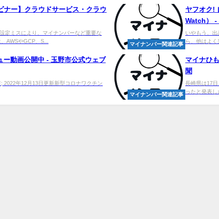
ェビナー】クラウドサービス・クラウ
ヤフオク!
Watch） 
設定ミスにより、マイナンバーなど重要な
いやもう、出
WSやGCP、S...
ら、他はよく
マイナンバー関連記事
ー動画公開中 - 玉野市公式ウェブ
マイナひも
聞
 2022年12月13日更新新型コロナワクチン
長崎県は17
ったと発表した
マイナンバー関連記事