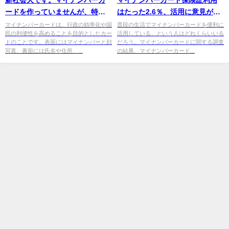
ードを作っていませんが、特に
はたった2.6％、活用に意見がさ
デメリットはありませんよね？
まざま 【しゅふJOB総研調べ】
マイナンバーカードは、行政の効率化や国
普段の生活でマイナンバーカードを便利に
民の利便性を高めることを目的としたカー
活用している、という人はどれくらいいる
ドのことです。表面にはマイナンバーと顔
だろう。マイナンバーカードに関する調査
写真、裏面には氏名や住所、...
の結果、マイナンバーカード...