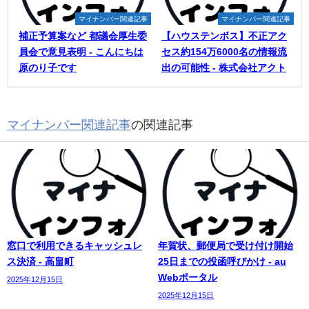
マイナンバー関連記事
マイナンバー関連記事
補正予算案など 都議会厚生委
【ハウステンボス】不正アク
員会で意見表明 - こんにちは
セス約154万6000名の情報流
原のり子です
出の可能性 - 株式会社アクト
マイナンバー関連記事
の関連記事
窓口で利用できるキャッシュレ
年賀状、郵便局で受け付け開始
ス決済 - 高畠町
25日までの投函呼びかけ - au
Webポータル
2025年12月15日
2025年12月15日