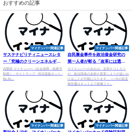
おすすめの記事
マイナンバー関連記事
マイナンバー関連記事
サステナビリティニュースレタ
自民裏金事件を政治資金研究の
ー「究極のクリーンエネルギー
第一人者が斬る「改革には透明
候補～ホワイト水素～」を掲載
性と外部監査が必須です」 -
内閣府 マイナンバー（社会保障・税番号
マイナンバーがあれば、支部をつくろう
制度） · サイトマップ · 投信直販ネット ·
が、政治団体の名称を変更しようが追いか
...
MSN
Be Ac...
けることが可能になります。 ──今の収支
報告書はネット上で画像ファ...
マイナンバー関連記事
マイナンバー関連記事
新社会人です。
マイ
ナンバーカ
マイ
ナンバーカード保険証利用