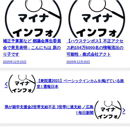
補正予算案など 都議会厚生委員
【ハウステンボス】不正アクセ
会で意見表明 - こんにちは 原の
ス約154万6000名の情報流出の
り子です
可能性 - 株式会社アクト
2025年12月15日
2025年12月15日
【衆院選2021】ベーシックインカムを掲げている政
党 | 選報日本
県が就学支援金2世帯支給不足 3世帯に過支給 ／広島
| 毎日新聞