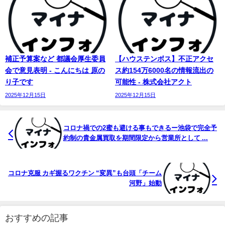
補正予算案など 都議会厚生委員
【ハウステンボス】不正アクセ
会で意見表明 - こんにちは 原の
ス約154万6000名の情報流出の
り子です
可能性 - 株式会社アクト
2025年12月15日
2025年12月15日
コロナ禍での2蜜も避ける事もできるー池袋で完全予
約制の貴金属買取を期間限定から営業所として ...
コロナ克服 カギ握るワクチン “変異”も台頭「チーム
河野」始動
おすすめの記事