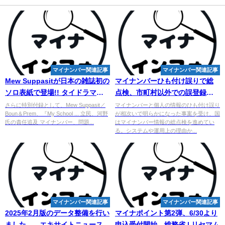
マイナンバー関連記事
マイナンバー関連記事
Mew Suppasitが日本の雑誌初の
マイナンバー
ひも付け誤りで総
ソロ表紙で登場!! タイドラマガ
点検、市町村以外での誤登録が
イド「D」の最新号が本日発売！
懸念される理由
さらに特別付録として、Mew Suppasit／
マイナンバーと個人の情報のひも付け誤り
Boun＆Prem、『My School ... 立民、河野
が相次いで明らかになった事案を受け、国
裏 ...
氏の責任追及 マイナンバー、問題...
はマイナンバー情報の総点検を進めてい
る。システムや運用上の理由か...
マイナンバー関連記事
マイナンバー関連記事
2025年2月版のデータ整備を行い
マイナポイント第2弾、6/30より
ました。 - エキサイトニュース
申込受付開始…総務省 | リセマム