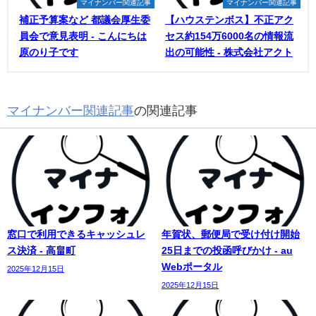
マイナンバー関連記事
マイナンバー関連記事
補正予算案など 都議会厚生委
【ハウステンボス】不正アク
員会で意見表明 - こんにちは
セス約154万6000名の情報流
原のり子です
出の可能性 - 株式会社アクト
マイナンバー関連記事
の関連記事
窓口で利用できるキャッシュレ
年賀状、郵便局で受け付け開始
ス決済 - 高畠町
25日までの投函呼びかけ - au
Webポータル
2025年12月15日
2025年12月15日