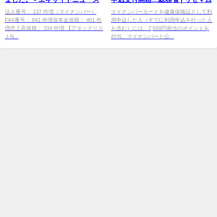
法人番号： 137 件増（マイナンバー）
マイナンバーカードを健康保険証として利
FAX番号： 841 件増資本金規模： 401 件
用申込した人（すでに利用申込を行った人
増売上高規模： 334 件増 【アタックリス
も含む）には、7,500円相当のポイントを
トN...
付与。マイナンバーと公...