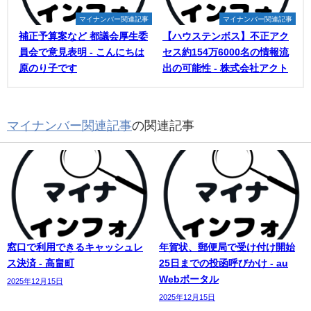
マイナンバー関連記事
マイナンバー関連記事
補正予算案など 都議会厚生委
【ハウステンボス】不正アク
員会で意見表明 - こんにちは
セス約154万6000名の情報流
原のり子です
出の可能性 - 株式会社アクト
マイナンバー関連記事
の関連記事
窓口で利用できるキャッシュレ
年賀状、郵便局で受け付け開始
ス決済 - 高畠町
25日までの投函呼びかけ - au
Webポータル
2025年12月15日
2025年12月15日