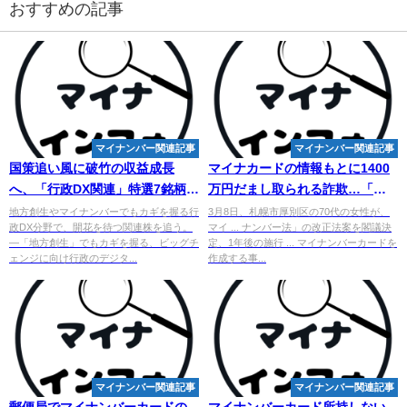
おすすめの記事
マイナンバー関連記事
マイナンバー関連記事
国策追い風に破竹の収益成長
マイナカードの情報もとに1400
へ、「行政DX関連」特選7銘柄リ
万円だまし取られる詐欺…「
マ
スト ＜株探トップ特集
イナンバー
法改正案」に不信感
地方創生やマイナンバーでもカギを握る行
3月8日、札幌市厚別区の70代の女性が、
政DX分野で、開花を待つ関連株を追う。
マイ ... ナンバー法」の改正法案を閣議決
も
―「地方創生」でもカギを握る、ビッグチ
定、1年後の施行 ... マイナンバーカードを
ェンジに向け行政のデジタ...
作成する事...
マイナンバー関連記事
マイナンバー関連記事
郵便局で
マイ
ナンバーカードの
マイ
ナンバーカード所持しない