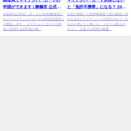
申請ができます | 舞鶴市 公式ホ
と「免許不携帯」になる？ 24年
ームページ
度末に「一体化」で何が変わ
令和4年12月5日（月）から市内8郵便局に
古本の買取とか民間事業者で身分確認に使
おいてマイナンバーカードの申請支援窓口
われるのにマイナンバーが印字されている
る？ 気 ...
を開設します。 マイナンバーカードの申
ものを使いたく無いな。 コピーは取るだ
請に使用する顔写真の無...
ろうし、正直その管理が厳重...