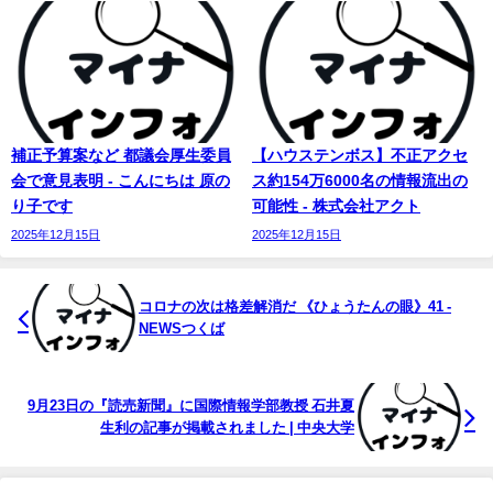
補正予算案など 都議会厚生委員
【ハウステンボス】不正アクセ
会で意見表明 - こんにちは 原の
ス約154万6000名の情報流出の
り子です
可能性 - 株式会社アクト
2025年12月15日
2025年12月15日
コロナの次は格差解消だ 《ひょうたんの眼》41 -
NEWSつくば
9月23日の『読売新聞』に国際情報学部教授 石井夏
生利の記事が掲載されました | 中央大学