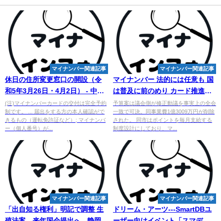
マイナンバー関連記事
マイナンバー関連記事
休日の住所変更窓口の開設（令
マイナンバー
法的には任意も 国
和5年3月26日・4月2日） - 中津
は普及に前のめり カード推進
川市
策、自治体に影響 ／福井 | 毎日
(注)マイナンバーカードの交付は完全予約
予算案は議会側が修正動議を事実上の全会
制です。 ... 届出をする方の本人確認がで
一致で可決。同事業費1億3009万円が削除
新聞
きるもの（運転免許証など）; マイナンバ
された。 同市はポイントを毎月支給する
ー（個人番号）が...
制度設計にしており、マ...
マイナンバー関連記事
マイナンバー関連記事
「出自知る権利」明記で調整 生
ドリーム・アーツ---SmartDBユ
殖法案、来年国会提出へ - 静岡新
ーザー向けイベント「スマデビ