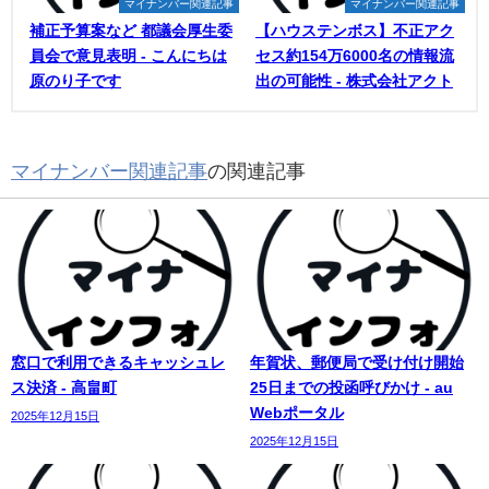
マイナンバー関連記事
マイナンバー関連記事
補正予算案など 都議会厚生委
【ハウステンボス】不正アク
員会で意見表明 - こんにちは
セス約154万6000名の情報流
原のり子です
出の可能性 - 株式会社アクト
マイナンバー関連記事
の関連記事
窓口で利用できるキャッシュレ
年賀状、郵便局で受け付け開始
ス決済 - 高畠町
25日までの投函呼びかけ - au
Webポータル
2025年12月15日
2025年12月15日