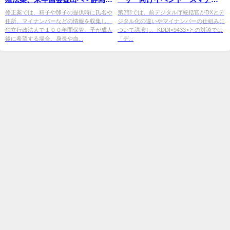
聞
ジャンボリー！」開催し600名超
修正案では、精子や卵子の提供時に氏名や
第2部では、前デジタル庁統括官がDXとデ
住所、マイナンバーなどの情報を収集し、
ジタル化の違いやマイナンバーの仕組みに
が ...
独立行政法人で１００年間保管。子が成人
ついて講演し、KDDI<9433>との対談では
後に希望する場合、身長や血...
「デ...