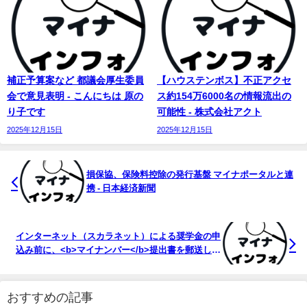
補正予算案など 都議会厚生委員
【ハウステンボス】不正アクセ
会で意見表明 - こんにちは 原の
ス約154万6000名の情報流出の
り子です
可能性 - 株式会社アクト
2025年12月15日
2025年12月15日
損保協、保険料控除の発行基盤 マイナポータルと連
携 - 日本経済新聞
インターネット（スカラネット）による奨学金の申
込み前に、<b>マイナンバー</b>提出書を郵送して
...
おすすめの記事