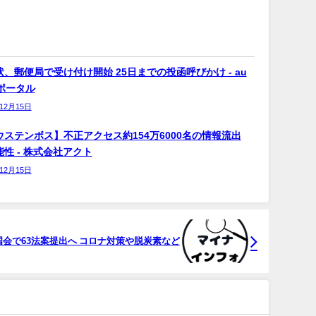
、郵便局で受け付け開始 25日までの投函呼びかけ - au
bポータル
年12月15日
ウステンボス】不正アクセス約154万6000名の情報流出
性 - 株式会社アクト
年12月15日
会で63法案提出へ コロナ対策や脱炭素など