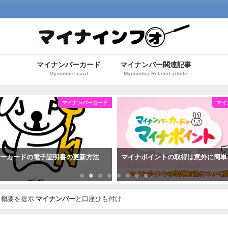
マイナンバーカード
マイナンバー関連記事
Mynumber-card
Mynumber-Related article
マイナンバーカード
マイ
バーカードの電子証明書の更新方法
マイナポイントの取得は意外に簡単
」概要を提示
マイナンバー
と口座ひも付け