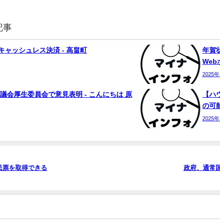
記事
ャッシュレス決済 - 高畠町
年賀状
We
2025
議会厚生委員会で意見表明 - こんにちは 原
【ハ
の可能
2025
民票を取得できる
政府、通常国