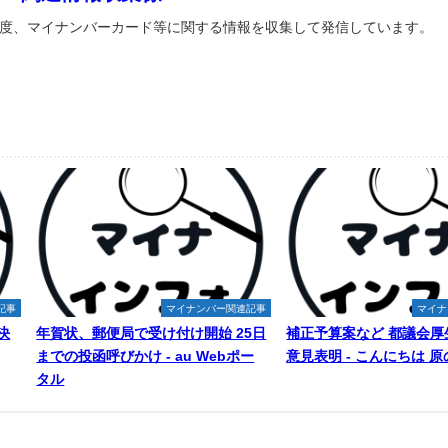
度、マイナンバーカード等に関する情報を収集して発信しています。
記事
マイナンバー関連記事
マイナ
決
年賀状、郵便局で受け付け開始 25日
補正予算案など 都議会厚
までの投函呼びかけ - au Webポー
意見表明 - こんにちは 
タル