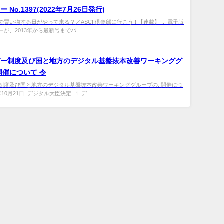
 No.1397(2022年7月26日発行)
買い物する日がやって来る？／ASCII倶楽部に行こう!! 【連載】 ... 電子版
が、2013年から最新号までバ...
バー
制度及び国と地方のデジタル基盤抜本改善ワーキンググ
開催について 令
制度及び国と地方のデジタル基盤抜本改善ワーキンググループの. 開催につ
10月21日. デジタル大臣決定. １ デ...