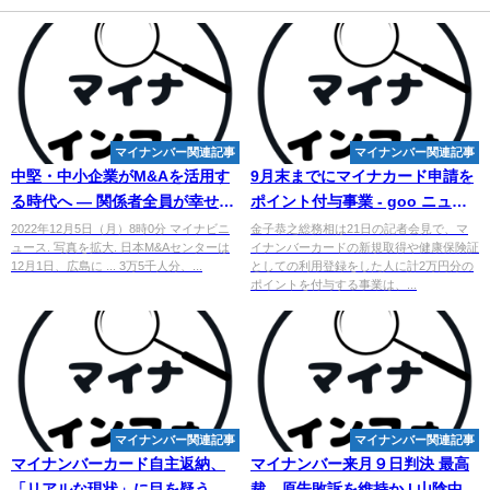
マイナンバー関連記事
マイナンバー関連記事
中堅・中小企業がM&Aを活用す
9月末までにマイナカード申請を
る時代へ ― 関係者全員が幸せに
ポイント付与事業 - goo ニュー
なるM&Aとは?
ス
2022年12月5日（月）8時0分 マイナビニ
金子恭之総務相は21日の記者会見で、マ
ュース. 写真を拡大. 日本M&Aセンターは
イナンバーカードの新規取得や健康保険証
12月1日、広島に ... 3万5千人分、...
としての利用登録をした人に計2万円分の
ポイントを付与する事業は、...
マイナンバー関連記事
マイナンバー関連記事
マイ
ナンバーカード自主返納、
マイナンバー
来月９日判決 最高
「リアルな現状」に目を疑う…
裁、原告敗訴を維持か | 山陰中央