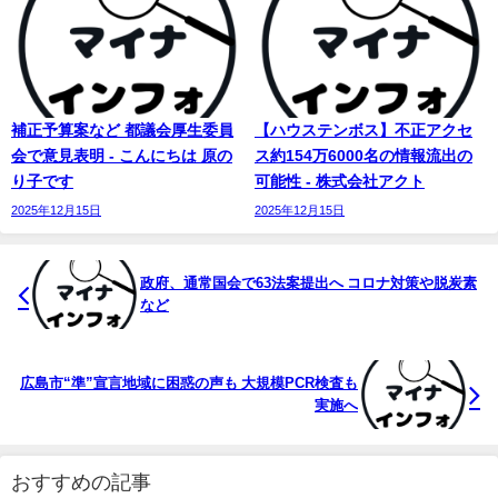
補正予算案など 都議会厚生委員
【ハウステンボス】不正アクセ
会で意見表明 - こんにちは 原の
ス約154万6000名の情報流出の
り子です
可能性 - 株式会社アクト
2025年12月15日
2025年12月15日
政府、通常国会で63法案提出へ コロナ対策や脱炭素
など
広島市“準”宣言地域に困惑の声も 大規模PCR検査も
実施へ
おすすめの記事