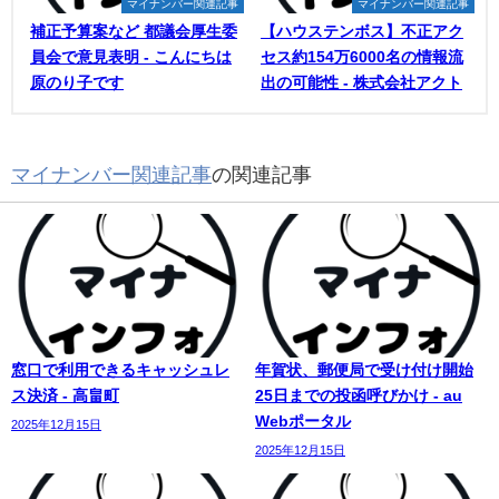
マイナンバー関連記事
マイナンバー関連記事
補正予算案など 都議会厚生委
【ハウステンボス】不正アク
員会で意見表明 - こんにちは
セス約154万6000名の情報流
原のり子です
出の可能性 - 株式会社アクト
マイナンバー関連記事
の関連記事
窓口で利用できるキャッシュレ
年賀状、郵便局で受け付け開始
ス決済 - 高畠町
25日までの投函呼びかけ - au
Webポータル
2025年12月15日
2025年12月15日