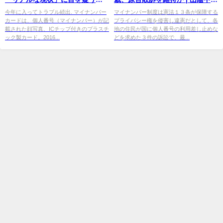
ネットでは怒りの声も - Sirabee
新報デジタル
今年に入ってトラブル続出. マイナンバー
マイナンバー制度は憲法１３条が保障する
カードは、個人番号（マイナンバー）が記
プライバシー権を侵害し違憲だとして、各
載された顔写真、ICチップ付きのプラスチ
地の住民が国に個人番号の利用差し止めな
ック製カード。2016...
どを求めた３件の訴訟で、最...