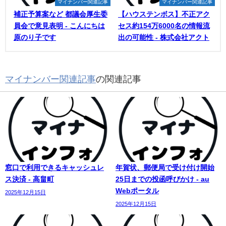
マイナンバー関連記事
マイナンバー関連記事
補正予算案など 都議会厚生委
【ハウステンボス】不正アク
員会で意見表明 - こんにちは
セス約154万6000名の情報流
原のり子です
出の可能性 - 株式会社アクト
マイナンバー関連記事
の関連記事
窓口で利用できるキャッシュレ
年賀状、郵便局で受け付け開始
ス決済 - 高畠町
25日までの投函呼びかけ - au
Webポータル
2025年12月15日
2025年12月15日