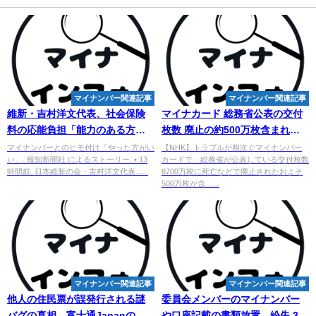
マイナンバー関連記事
マイナンバー関連記事
維新・吉村洋文代表、社会保険
マイナカード 総務省公表の交付
料の応能負担「能力のある方は
枚数 廃止の約500万枚含まれる |
申し訳ないが」…
マイナンバー
NHK |
マイナンバー
マイナンバーとのヒモ付け「やった方がい
【NHK】トラブルが相次ぐマイナンバー
い」. 報知新聞社 によるストーリー. • 13
カードで、総務省が公表している交付枚数
との ...
時間前. 日本維新の会・吉村洋文代表......
8700万枚に死亡などで廃止されたおよそ
500万枚が含…...
マイナンバー関連記事
マイナンバー関連記事
他人の住民票が誤発行される謎
委員会メンバーの
マイナンバー
バグの真相、富士通Japanの
や口座記載の書類放置→紛失 38