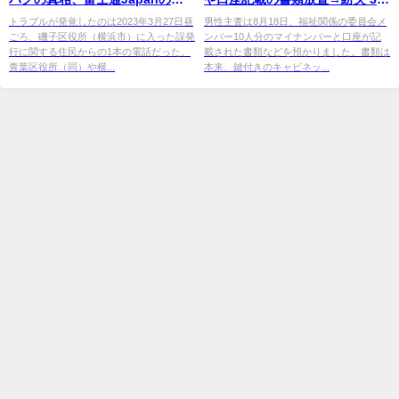
「稚拙」設計に専門家も驚く
歳男性主査を懲戒処分 大分 ...
トラブルが発覚したのは2023年3月27日昼
男性主査は8月18日、福祉関係の委員会メ
ごろ、磯子区役所（横浜市）に入った誤発
ンバー10人分のマイナンバーと口座が記
行に関する住民からの1本の電話だった。
載された書類などを預かりました。書類は
青葉区役所（同）や横...
本来、鍵付きのキャビネッ...