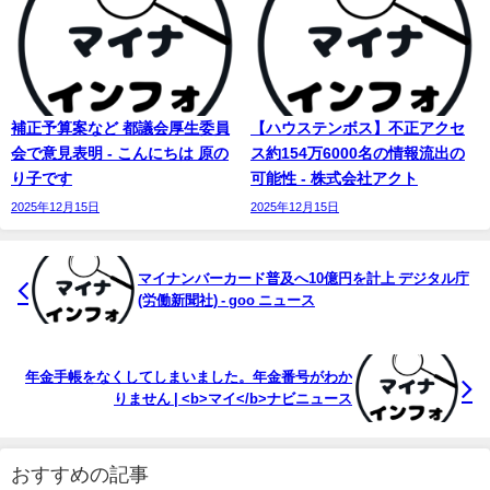
補正予算案など 都議会厚生委員
【ハウステンボス】不正アクセ
会で意見表明 - こんにちは 原の
ス約154万6000名の情報流出の
り子です
可能性 - 株式会社アクト
2025年12月15日
2025年12月15日
マイ
ナンバーカード普及へ10億円を計上 デジタル庁
(労働新聞社) - goo ニュース
年金手帳をなくしてしまいました。年金番号がわか
りません | <b>マイ</b>ナビニュース
おすすめの記事