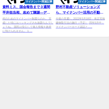
マイナンバー関連記事
マイナンバー関連記事
資料ミス、国会報告まで３週間
野村不動産ソリューションズ
平井担当相、改めて陳謝―デジ
ら、
マイナンバー
活用の不動産
タル法案
取引決済自動化に向けた研究が
何のためのマイナンバー制度なのか。 完
今後の見通し. 2022年5月18日：改正宅地
成した頃にはハッキングされ放題なんでし
建物取引法の施行（予定）; 同年5月中：
第2 ...
ょうね。 国民は安心して個人情報を政府
マイナンバーカード認証と......
に預けられません。 1. ...