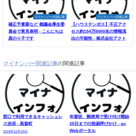
マイナンバー関連記事
マイナンバー関連記事
補正予算案など 都議会厚生委
【ハウステンボス】不正アク
員会で意見表明 - こんにちは
セス約154万6000名の情報流
原のり子です
出の可能性 - 株式会社アクト
マイナンバー関連記事
の関連記事
窓口で利用できるキャッシュレ
年賀状、郵便局で受け付け開始
ス決済 - 高畠町
25日までの投函呼びかけ - au
Webポータル
2025年12月15日