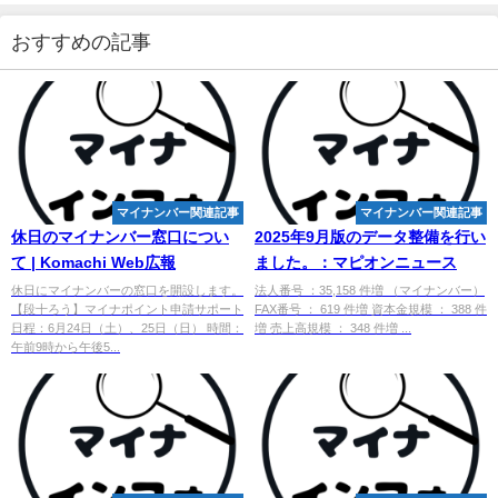
おすすめの記事
マイナンバー関連記事
マイナンバー関連記事
休日の
マイナンバー
窓口につい
2025年9月版のデータ整備を行い
て | Komachi Web広報
ました。：マピオンニュース
休日にマイナンバーの窓口を開設します。
法人番号 ：35,158 件増 （マイナンバー）
【段十ろう】マイナポイント申請サポート
FAX番号 ： 619 件増 資本金規模 ： 388 件
日程：6月24日（土）、25日（日） 時間：
増 売上高規模 ： 348 件増 ...
午前9時から午後5...