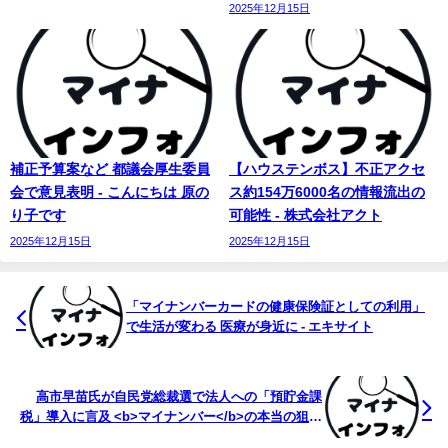
2025年12月15日
補正予算案など 都議会厚生委員
【ハウステンボス】不正アクセ
会で意見表明 - こんにちは 原の
ス約154万6000名の情報流出の
り子です
可能性 - 株式会社アクト
2025年12月15日
2025年12月15日
「
マイ
ナンバーカードの健康保険証としての利用」
で生活が変わる 医療が身近に - エキサイト
高市早苗氏が自民党総裁選で法人への「預貯金課
税」導入に言及 <b>マイナンバー</b>の本当の狙い
は