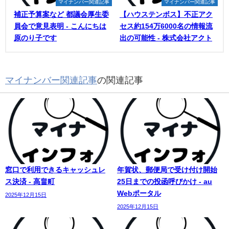
マイナンバー関連記事
マイナンバー関連記事
補正予算案など 都議会厚生委
【ハウステンボス】不正アク
員会で意見表明 - こんにちは
セス約154万6000名の情報流
原のり子です
出の可能性 - 株式会社アクト
マイナンバー関連記事
の関連記事
窓口で利用できるキャッシュレ
年賀状、郵便局で受け付け開始
ス決済 - 高畠町
25日までの投函呼びかけ - au
Webポータル
2025年12月15日
2025年12月15日