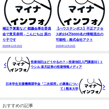
補正予算案など 都議会厚生委員
【ハウステンボス】不正アクセ
会で意見表明 - こんにちは 原の
ス約154万6000名の情報流出の
り子です
可能性 - 株式会社アクト
2025年12月15日
2025年12月15日
投資信託はどうやるの？～投資信託入門講座02 | ト
ウシル 楽天証券の投資情報メディア
日本学生支援機構奨学金「二次採用」の募集につい
て | 熊本大学
おすすめの記事