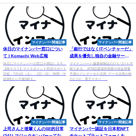
マイナンバー関連記事
マイナンバー関連記事
休日の
マイナンバー
窓口につい
「銀行ではなくITベンチャーだ」
て | Komachi Web広報
成果を優先し独自の金融サービ
スを創出 セブン銀行のデータ分
休日にマイナンバーの窓口を開設します。
マイナンバーと健康保険証のひもづけも可
【段十ろう】マイナポイント申請サポート
能である。 ATM設置場所探索や現金需要
析 ...
日程：7月1日（土）、2日（日） 時間：午
予測などにデータを活用. データ活用の例
前9時から午後5時ま...
の1つが、電子マネー「...
マイナンバー関連記事
マイナンバー関連記事
上司さんと後輩くんのSE的日常
マイナンバー
認証を日本初NFT
(241) マジック
ナンバー
ってなん
チケットプラットフォームを提