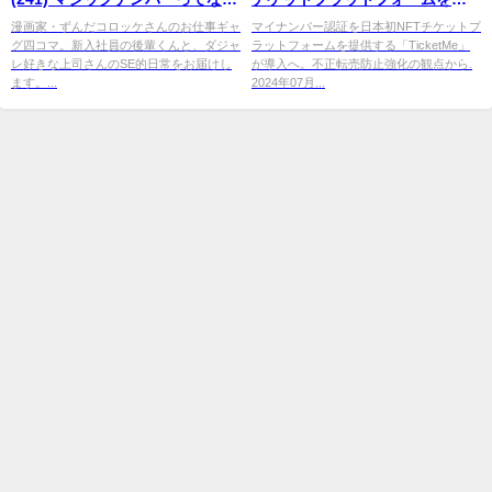
ですか? |
マイ
ナビニュース
供する「TicketMe」が導入へ。
漫画家・ずんだコロッケさんのお仕事ギャ
マイナンバー認証を日本初NFTチケットプ
グ四コマ。新入社員の後輩くんと、ダジャ
ラットフォームを提供する「TicketMe」
不正 ...
レ好きな上司さんのSE的日常をお届けし
が導入へ。不正転売防止強化の観点から.
ます。...
2024年07月...