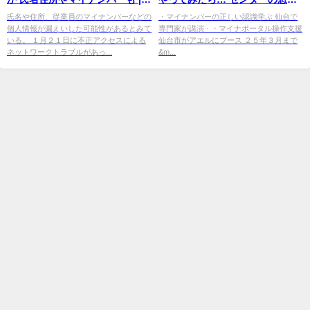
共同通信 ニュース - 沖縄タイム
は50人ほどの長い列 - 河北新報
氏名や住所、従業員のマイナンバーなどの
・マイナンバーの正しい認識学ぶ 仙台で
個人情報が漏えいした可能性があるとみて
専門家が講演 · ・マイナポータル操作支援
ス
いる。 １月２１日に不正アクセスによる
仙台市がアエルにブース ２５年３月まで
ネットワークトラブルがあっ...
&m...