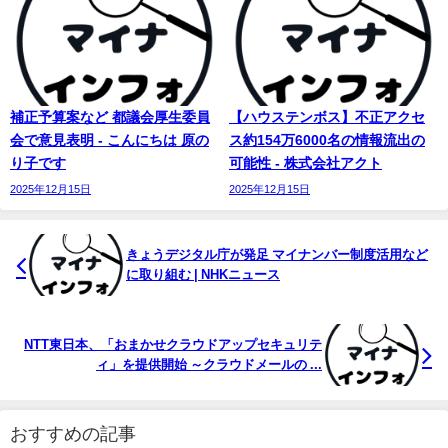
補正予算案など 都議会厚生委員
【ハウステンボス】不正アクセ
会で意見表明 - こんにちは 原の
ス約154万6000名の情報流出の
り子です
可能性 - 株式会社アクト
2025年12月15日
2025年12月15日
きょうデジタル庁が発足
マイナンバー
制度活用など
に取り組む | NHKニュース
NTT東日本、「おまかせクラウドアップセキュリテ
ィ」を提供開始 ～クラウドメールの ...
おすすめの記事