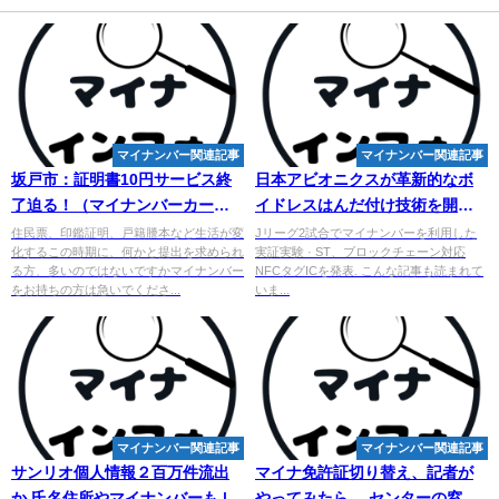
マイナンバー関連記事
マイナンバー関連記事
坂戸市：証明書10円サービス終
日本アビオニクスが革新的なボ
了迫る！（
マイ
ナンバーカード
イドレスはんだ付け技術を開
が必要です） - よしかわあつき
発、省エネと環境配慮を実現
住民票、印鑑証明、戸籍謄本など生活が変
Jリーグ2試合でマイナンバーを利用した
化するこの時期に、何かと提出を求められ
実証実験 · ST、ブロックチェーン対応
...
る方、多いのではないですかマイナンバー
NFCタグICを発表. こんな記事も読まれて
をお持ちの方は急いでくださ...
いま...
マイナンバー関連記事
マイナンバー関連記事
サンリオ個人情報２百万件流出
マイナ免許証切り替え、記者が
か 氏名住所や
マイナンバー
も |
やってみたら… センターの窓口