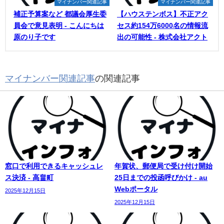
マイナンバー関連記事
マイナンバー関連記事
補正予算案など 都議会厚生委
【ハウステンボス】不正アク
員会で意見表明 - こんにちは
セス約154万6000名の情報流
原のり子です
出の可能性 - 株式会社アクト
マイナンバー関連記事
の関連記事
窓口で利用できるキャッシュレ
年賀状、郵便局で受け付け開始
ス決済 - 高畠町
25日までの投函呼びかけ - au
Webポータル
2025年12月15日
2025年12月15日