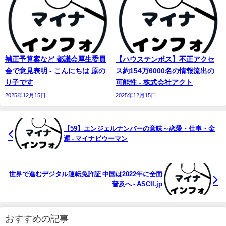
補正予算案など 都議会厚生委員
【ハウステンボス】不正アクセ
会で意見表明 - こんにちは 原の
ス約154万6000名の情報流出の
り子です
可能性 - 株式会社アクト
2025年12月15日
2025年12月15日
【59】エンジェル
ナンバー
の意味～恋愛・仕事・金
運 - マイナビウーマン
世界で進むデジタル運転免許証 中国は2022年に全面
普及へ - ASCII.jp
おすすめの記事