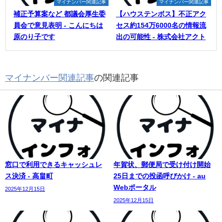
マイナンバー関連記事
マイナンバー関連記事
補正予算案など 都議会厚生委
【ハウステンボス】不正アク
員会で意見表明 - こんにちは
セス約154万6000名の情報流
原のり子です
出の可能性 - 株式会社アクト
マイナンバー関連記事
の関連記事
窓口で利用できるキャッシュレ
年賀状、郵便局で受け付け開始
ス決済 - 高畠町
25日までの投函呼びかけ - au
Webポータル
2025年12月15日
2025年12月15日