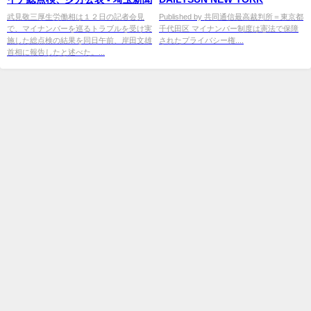
武見敬三厚生労働相は１２日の記者会見
Published by 共同通信最高裁判所＝東京都
で、マイナンバーを巡るトラブルを受け実
千代田区 マイナンバー制度は憲法で保障
施した総点検の結果を同日午前、岸田文雄
されたプライバシー権....
首相に報告したと述べた。...