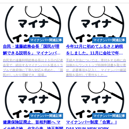
マイナンバー関連記事
マイナンバー関連記事
自民・遠藤総務会長「国民が理
今年12月に初めてふるさと納税
解できる説明を」
マイナンバー
をしました。11月に会社で年末
問題 - 産経ニュース
調整をしてしまったのですが
自民党の遠藤利明総務会長は２５日の記者
手続き方法については、寄付をする時に自
会見で、続出するマイナンバーを巡るトラ
治体からワンストップ特例申請書を取り寄
ブルで政府側に丁寧な対応を求めた。「国
せ、必要事項を記入し、マイナンバー確認
民がしっかり理解でき、現場...
書類を添付して寄付をした....
マイナンバー関連記事
マイナンバー関連記事
健康保険証廃止、首相判断へ マ
マイナンバー
制度「合憲」 |
イナ総点検、夕方公表 - 埼玉新聞
DAILYSUN NEW YORK