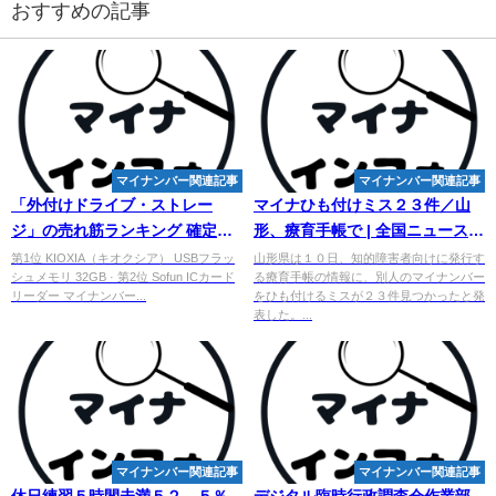
おすすめの記事
マイナンバー関連記事
マイナンバー関連記事
「外付けドライブ・ストレー
マイナひも付けミス２３件／山
ジ」の売れ筋ランキング 確定申
形、療育手帳で | 全国ニュース |
告の時期ならではの商品もあり
四国新聞社
第1位 KIOXIA（キオクシア） USBフラッ
山形県は１０日、知的障害者向けに発行す
シュメモリ 32GB · 第2位 Sofun ICカード
る療育手帳の情報に、別人のマイナンバー
【2025 ...
リーダー マイナンバー...
をひも付けるミスが２３件見つかったと発
表した。...
マイナンバー関連記事
マイナンバー関連記事
休日練習５時間未満５２．５％
デジタル臨時行政調査会作業部