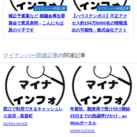
マイナンバー関連記事
マイナンバー関連記事
補正予算案など 都議会厚生委
【ハウステンボス】不正アク
員会で意見表明 - こんにちは
セス約154万6000名の情報流
原のり子です
出の可能性 - 株式会社アクト
マイナンバー関連記事
の関連記事
窓口で利用できるキャッシュレ
年賀状、郵便局で受け付け開始
ス決済 - 高畠町
25日までの投函呼びかけ - au
Webポータル
2025年12月15日
2025年12月15日