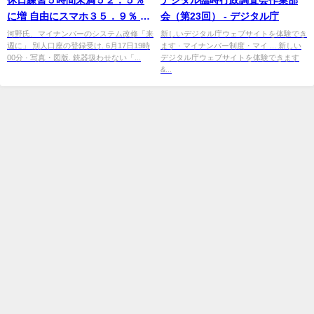
に増 自由にスマホ３５．９％ 監
会（第23回） - デジタル庁
督は休み少なく 高野連加盟校 ...
河野氏、マイナンバーのシステム改修「来
新しいデジタル庁ウェブサイトを体験でき
週に」 別人口座の登録受け. 6月17日19時
ます · マイナンバー制度・マイ ... 新しい
00分 · 写真・図版. 銃器扱わせない「...
デジタル庁ウェブサイトを体験できます
&...