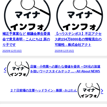
補正予算案など 都議会厚生委員
【ハウステンボス】不正アクセ
会で意見表明 - こんにちは 原の
ス約154万6000名の情報流出の
り子です
可能性 - 株式会社アクト
2025年12月15日
2025年12月15日
店舗・小売業への新たな価値を提供 ～DX化の加速
を担いワークスタイルテック ... - All About NEWS
２７日前場の主要ヘッドライン - 株探 - かぶたん