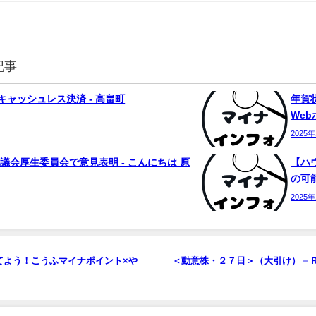
記事
ャッシュレス決済 - 高畠町
年賀状
We
2025
議会厚生委員会で意見表明 - こんにちは 原
【ハ
の可能
2025
てよう！こうふマイナポイント×や
＜動意株・２７日＞（大引け）＝ＲＥ