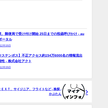
、郵便局で受け付け開始 25日までの投函呼びかけ - au
bポータル
年12月15日
ウステンボス】不正アクセス約154万6000名の情報流出
性 - 株式会社アクト
年12月15日
ＸＴ、サイジニア、フライトなど - 株探 -
かぶたん