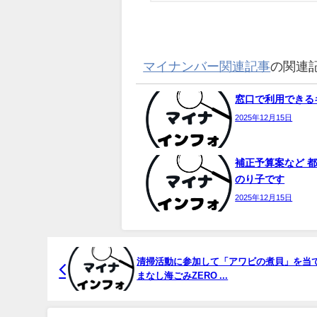
マイナンバー関連記事
の関連
窓口で利用できるキ
2025年12月15日
補正予算案など 都
のり子です
2025年12月15日
清掃活動に参加して「アワビの煮貝」を当
まなし海ごみZERO ...