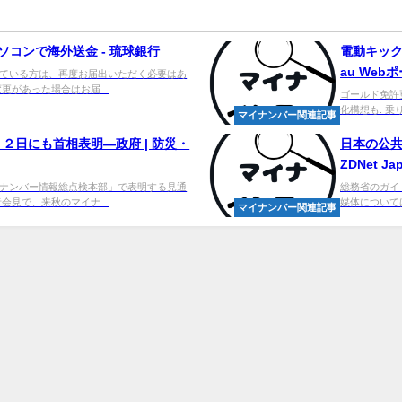
ソコンで海外送金 - 琉球銀行
電動キック
au Web
ている方は、再度お届出いただく必要はあ
更があった場合はお届...
ゴールド免許
化構想も. 乗り
マイナンバー関連記事
２日にも首相表明―政府 | 防災・
日本の公共機
ZDNet Ja
ナンバー情報総点検本部」で表明する見通
総務省のガイ
会見で、来秋のマイナ...
媒体について
マイナンバー関連記事