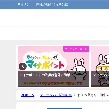
マイナンバー関連の最新情報を発信
ンバーカード
マイナンバーカード
で住民票
マイナポイントの取得は意外に簡単
マイナン
ホーム
マイナンバー関連記事
佐々木蔵之介・田中