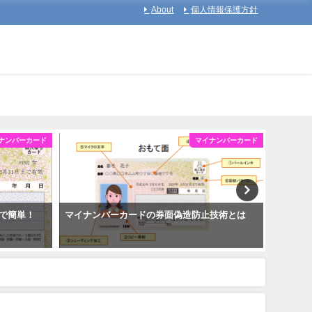
About
個人情報保護方針
ナンバーカード
マイナンバーカード
で簡単！
マイナンバーカードの券面偽造防止技術とは
証明写