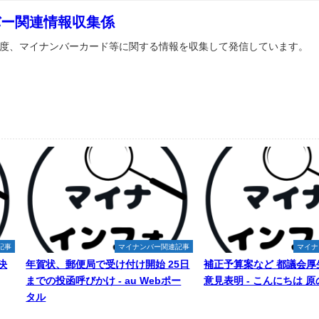
バー関連情報収集係
度、マイナンバーカード等に関する情報を収集して発信しています。
記事
マイナンバー関連記事
マイナ
決
年賀状、郵便局で受け付け開始 25日
補正予算案など 都議会厚
までの投函呼びかけ - au Webポー
意見表明 - こんにちは 
タル