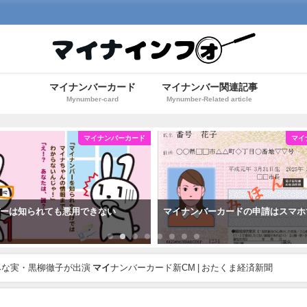
マイナンバーカード
マイナンバー関連記事
Mynumber-card
Mynumber-Related article
マイナンバーカード
マイ
バーは知られても悪用できない
マイナンバーカードの申請はスマホ
みな実・黒柳徹子が出演
マイ
ナンバーカード新CM | おたくま経済新聞