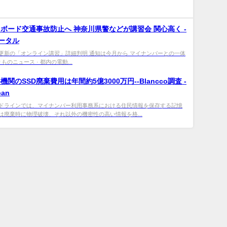
ボード交通事故防止へ 神奈川県警などが講習会 関心高く -
ポータル
更新の「オンライン講習」詳細判明 通知は今月から マイナンバーとの一体
ものニュース · 都内の電動...
関のSSD廃棄費用は年間約5億3000万円--Blancco調査 -
pan
ドラインでは、マイナンバー利用事務系における住民情報を保存する記憶
は廃棄時に物理破壊、それ以外の機密性の高い情報を格...