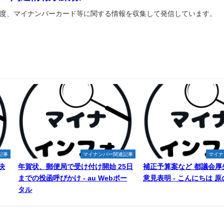
度、マイナンバーカード等に関する情報を収集して発信しています。
記事
マイナンバー関連記事
マイナ
決
年賀状、郵便局で受け付け開始 25日
補正予算案など 都議会厚
までの投函呼びかけ - au Webポー
意見表明 - こんにちは 
タル