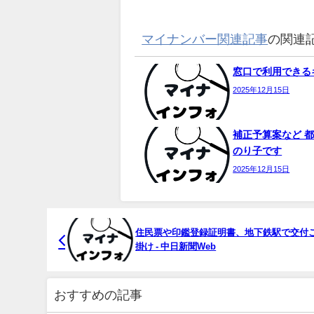
マイナンバー関連記事
の関連
窓口で利用できるキ
2025年12月15日
補正予算案など 都
のり子です
2025年12月15日
住民票や印鑑登録証明書、地下鉄駅で交付ご
掛け - 中日新聞Web
おすすめの記事