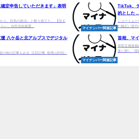
に確定申告していただきます」表明
TikTo
的とした ..
もり。狂気の政治」と斬り捨てた。 【読ま
ショートムー
い」自民党総裁選...
む幅広い世代
マイナンバー関連記事
援 八ケ岳と北アルプスでデジタル
首相、マイ
岸田文雄首相
査に関し「関
報の他の記事もみる. 注目記事. 負債は約50...
マイナンバー関連記事