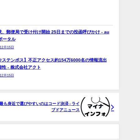
、郵便局で受け付け開始 25日までの投函呼びかけ - au
bポータル
年12月15日
ウステンボス】不正アクセス約154万6000名の情報流出
性 - 株式会社アクト
年12月15日
最も身近で選びやすいのはコード決済 - ライ
ブドアニュース