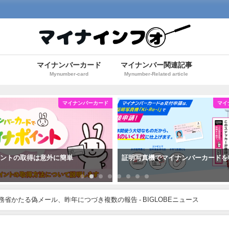
マイナンバーカード
マイナンバー関連記事
Mynumber-card
Mynumber-Related article
マイナンバーカード
マイ
イントの取得は意外に簡単
証明写真機でマイナンバーカードを
省かたる偽メール、昨年につづき複数の報告 - BIGLOBEニュース