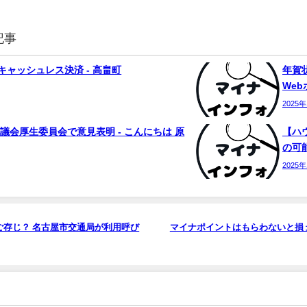
記事
ャッシュレス決済 - 高畠町
年賀状
We
2025
議会厚生委員会で意見表明 - こんにちは 原
【ハ
の可能
2025
存じ？ 名古屋市交通局が利用呼び
マイナポイントはもらわないと損 