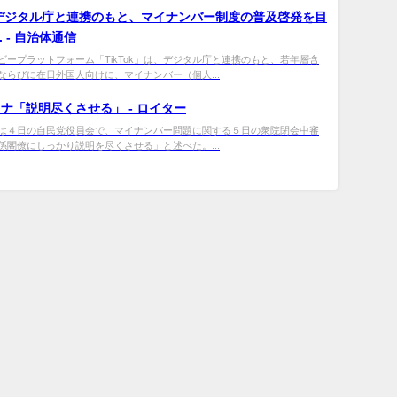
k、デジタル庁と連携のもと、
マイナンバー
制度の普及啓発を目
. - 自治体通信
ビープラットフォーム「TikTok」は、デジタル庁と連携のもと、若年層含
ならびに在日外国人向けに、マイナンバー（個人...
ナ「説明尽くさせる」 - ロイター
は４日の自民党役員会で、マイナンバー問題に関する５日の衆院閉会中審
係閣僚にしっかり説明を尽くさせる」と述べた。...