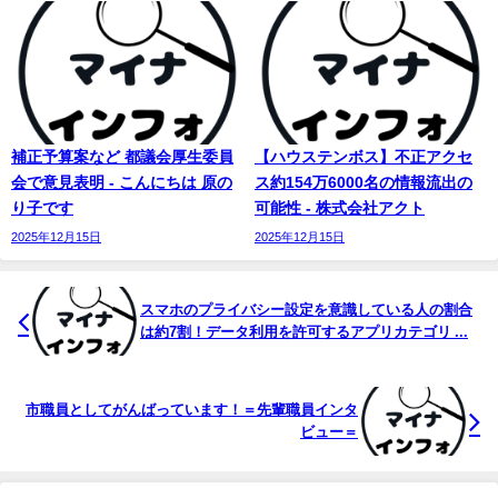
補正予算案など 都議会厚生委員
【ハウステンボス】不正アクセ
会で意見表明 - こんにちは 原の
ス約154万6000名の情報流出の
り子です
可能性 - 株式会社アクト
2025年12月15日
2025年12月15日
スマホのプライバシー設定を意識している人の割合
は約7割！データ利用を許可するアプリカテゴリ ...
市職員としてがんばっています！＝先輩職員インタ
ビュー＝