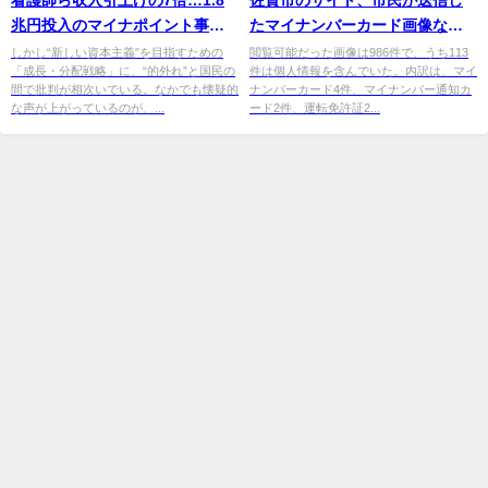
兆円投入のマイナポイント事業
た
マイ
ナンバーカード画像など
に「配分間違い」の声｜ニフテ
外部から閲覧できる状態に
しかし“新しい資本主義”を目指すための
閲覧可能だった画像は986件で、うち113
「成長・分配戦略」に、“的外れ”と国民の
件は個人情報を含んでいた。内訳は、マイ
ィ ...
間で批判が相次いでいる。なかでも懐疑的
ナンバーカード4件、マイナンバー通知カ
な声が上がっているのが、...
ード2件、運転免許証2...