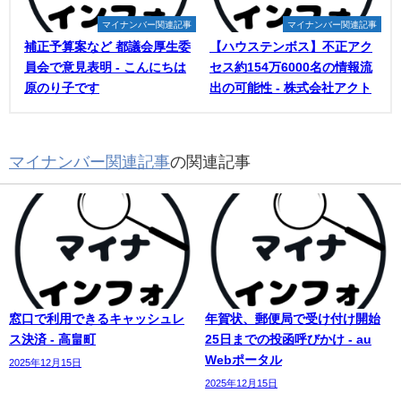
マイナンバー関連記事
マイナンバー関連記事
補正予算案など 都議会厚生委
【ハウステンボス】不正アク
員会で意見表明 - こんにちは
セス約154万6000名の情報流
原のり子です
出の可能性 - 株式会社アクト
マイナンバー関連記事
の関連記事
窓口で利用できるキャッシュレ
年賀状、郵便局で受け付け開始
ス決済 - 高畠町
25日までの投函呼びかけ - au
Webポータル
2025年12月15日
2025年12月15日