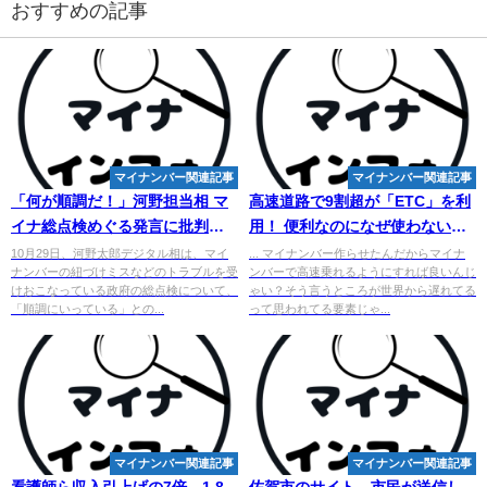
おすすめの記事
マイナンバー関連記事
マイナンバー関連記事
「何が順調だ！」河野担当相 マ
高速道路で9割超が「ETC」を利
イナ総点検めぐる発言に批判殺
用！ 便利なのになぜ使わない人
到、国会答弁のヒドさにも怒り
がいる？ 「一般レーン」しか通
10月29日、河野太郎デジタル相は、マイ
... マイナンバー作らせたんだからマイナ
ナンバーの紐づけミスなどのトラブルを受
ンバーで高速乗れるようにすれば良いんじ
の声
れ ...
けおこなっている政府の総点検について、
ゃい？そう言うところが世界から遅れてる
「順調にいっている」との...
って思われてる要素じゃ...
マイナンバー関連記事
マイナンバー関連記事
看護師ら収入引上げの7倍…1.8
佐賀市のサイト、市民が送信し