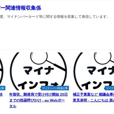
バー関連情報収集係
度、マイナンバーカード等に関する情報を収集して発信しています。
記事
マイナンバー関連記事
マイナ
決
年賀状、郵便局で受け付け開始 25日
補正予算案など 都議会厚
までの投函呼びかけ - au Webポー
意見表明 - こんにちは 
タル