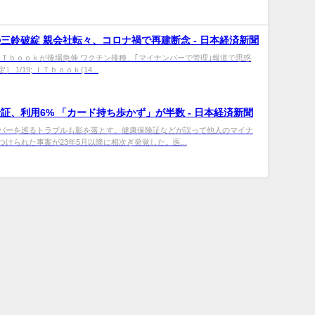
三鈴破綻 親会社転々、コロナ禍で再建断念 - 日本経済新聞
ｰｽﾞ＞ＩＴｂｏｏｋが後場急伸 ワクチン接種、｢マイナンバーで管理｣報道で思惑
 1/19; ＩＴｂｏｏｋ(14...
証、利用6% 「カード持ち歩かず」が半数 - 日本経済新聞
バーを巡るトラブルも影を落とす。健康保険証などが誤って他人のマイナ
けられた事案が23年5月以降に相次ぎ発覚した。医...