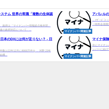
ステム 世界の常識「複数の生体認
アパレルの
... ﾏｻﾞ
［有料会員限定］
、政府は「マイナンバー情報総点検本部」
の政府対応について、...
マイナンバー関連記事
日本のDXには何が足りない？ - 日
マイナ保険
次にマイナン
ンバーに結びつ
2年12月に8000万件を ... 河野 23年
構...
マイナンバー関連記事