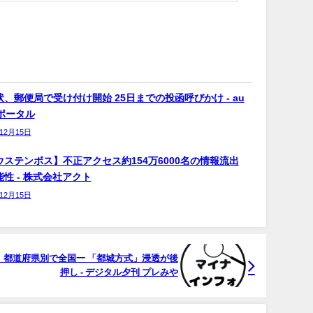
、郵便局で受け付け開始 25日までの投函呼びかけ - au
bポータル
年12月15日
ウステンボス】不正アクセス約154万6000名の情報流出
性 - 株式会社アクト
年12月15日
率、都道府県別で全国一 「都城方式」浸透が後
押し - デジタル夕刊 プレみや