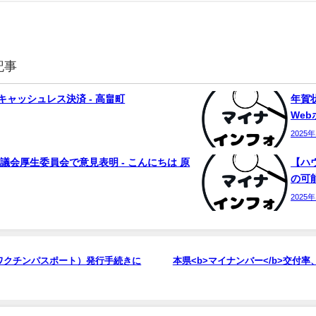
記事
ャッシュレス決済 - 高畠町
年賀状
We
2025
議会厚生委員会で意見表明 - こんにちは 原
【ハ
の可能
2025
ワクチンパスポート）発行手続きに
本県<b>マイナンバー</b>交付