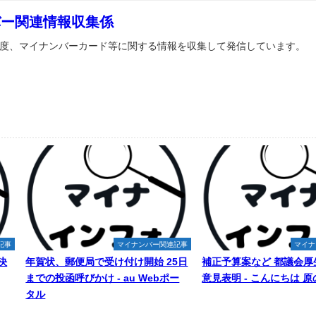
バー関連情報収集係
度、マイナンバーカード等に関する情報を収集して発信しています。
記事
マイナンバー関連記事
マイナ
決
年賀状、郵便局で受け付け開始 25日
補正予算案など 都議会厚
までの投函呼びかけ - au Webポー
意見表明 - こんにちは 
タル