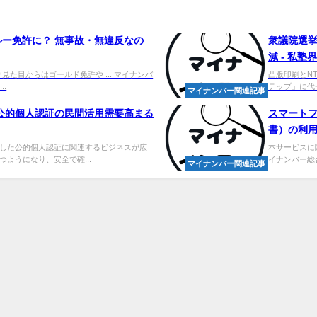
ー免許に？ 無事故・無違反なの
衆議院選挙
減 - 私塾界
り見た目からはゴールド免許や ... マイナンバ
凸版印刷とN
..
テップ」に代ゼ
マイナンバー関連記事
公的個人認証の民間活用需要高まる
スマート
書）の利用
した公的個人認証に関連するビジネスが広
本サービスに
ようになり、安全で確...
イナンバー総合フ
マイナンバー関連記事