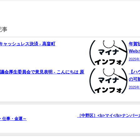
記事
ャッシュレス決済 - 高畠町
年賀状
We
2025
議会厚生委員会で意見表明 - こんにちは 原
【ハ
の可能
2025
［中野区］<b>マイ</b>ナンバ
・仕事・金運～