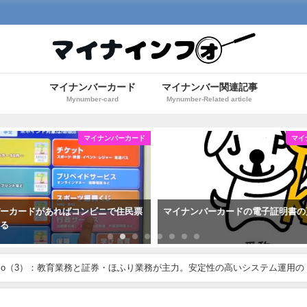
マイナンバーカード
マイナンバー関連記事
Mynumber-card
Mynumber-Related article
マイナンバーカード
マイ
バーカードがあればコンビニで住民票
マイナンバーカードの電子証明書の
きる
 Memo（3）：教育業務と証券・ほふり業務が主力。安定性の高いシステム運用の ..