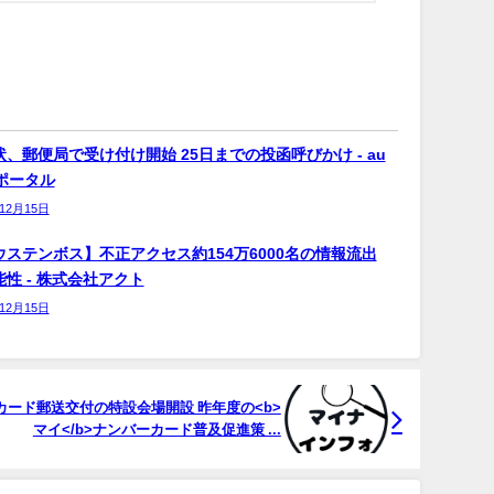
、郵便局で受け付け開始 25日までの投函呼びかけ - au
bポータル
年12月15日
ウステンボス】不正アクセス約154万6000名の情報流出
性 - 株式会社アクト
年12月15日
ーカード郵送交付の特設会場開設 昨年度の<b>
マイ</b>ナンバーカード普及促進策 ...