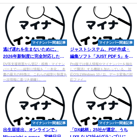
マイナンバー関連記事
マイナンバー関連記事
逃げ遅れを生まないために。
ジャストシステム、PDF作成・
2026年新制度に完全対応した
編集ソフト「JUST PDF 5」を個
『毒親絶縁の手引き（改訂新
人向けに発売 - エキサイト
DV等支援措置から登記・税務・マイナン
Pro版では個人情報やマイナンバーを抽出
バーまで――縦割り情報を「一本化」. 本
して隅消しする機能も加わっている。 対
版）』を刊行
書の最大の特徴は、これらの縦割り制度を
応OSはWindows 10 / 11。データ変換の対
一次情報に基づき俯瞰し、...
応ファイ...
マイナンバー関連記事
マイナンバー関連記事
出生届提出、オンラインで -
「DX銘柄」25社が選定、うち
Miyanichi e-press - 宮崎日日新
LIXILなど3社がグランプリに -