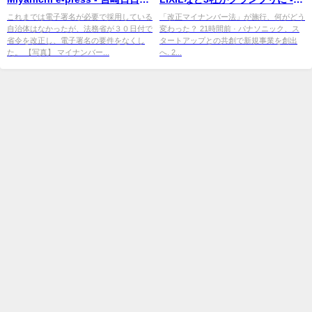
聞
マイナビニュース
これまでは電子署名が必要で採用している
「改正マイナンバー法」が施行、何がどう
自治体はなかったが、法務省が３０日付で
変わった？ 21時間前 · パナソニック、ス
省令を改正し、電子署名の要件をなくし
タートアップとの共創で新規事業を創出
た。 【写真】 マイナンバー...
へ. 2...