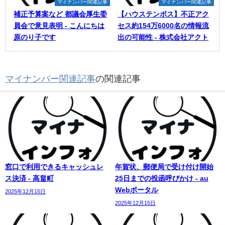
マイナンバー関連記事
マイナンバー関連記事
補正予算案など 都議会厚生委
【ハウステンボス】不正アク
員会で意見表明 - こんにちは
セス約154万6000名の情報流
原のり子です
出の可能性 - 株式会社アクト
マイナンバー関連記事
の関連記事
窓口で利用できるキャッシュレ
年賀状、郵便局で受け付け開始
ス決済 - 高畠町
25日までの投函呼びかけ - au
Webポータル
2025年12月15日
2025年12月15日