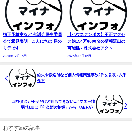
補正予算案など 都議会厚生委員
【ハウステンボス】不正アクセ
会で意見表明 - こんにちは 原の
ス約154万6000名の情報流出の
り子です
可能性 - 株式会社アクト
2025年12月15日
2025年12月15日
紛失や誤送付など個人情報関連事故2件を公表 - 八千
代市
老後資金が不安だけど何もできない…“マネー情
弱”脱却は「年金額の把握」から〈AERA〉
おすすめの記事