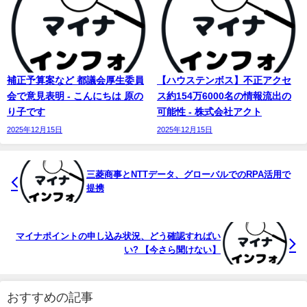
補正予算案など 都議会厚生委員
【ハウステンボス】不正アクセ
会で意見表明 - こんにちは 原の
ス約154万6000名の情報流出の
り子です
可能性 - 株式会社アクト
2025年12月15日
2025年12月15日
三菱商事とNTTデータ、グローバルでのRPA活用で
提携
マイナポイントの申し込み状況、どう確認すればい
い? 【今さら聞けない】
おすすめの記事