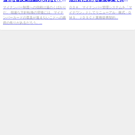
民党 SDP Japan
検討 速報 | 株式新聞Web
マイナンバー制度への信頼は遠のくばかり
ＯＤＫ、マイナンバー管理システムを「マ
だ。 拙速な方針転換の背後には、マイナ
イナワン」としてリニューアル · 株式 · Ｄ
ンバーカードの普及が進まないことへの政
ＭＳ、ＪＤＳＣと業務提携契約...
府の焦りがあるだろう。...