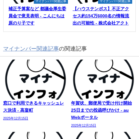
マイナンバー関連記事
マイナンバー関連記事
補正予算案など 都議会厚生委
【ハウステンボス】不正アク
員会で意見表明 - こんにちは
セス約154万6000名の情報流
原のり子です
出の可能性 - 株式会社アクト
マイナンバー関連記事
の関連記事
窓口で利用できるキャッシュレ
年賀状、郵便局で受け付け開始
ス決済 - 高畠町
25日までの投函呼びかけ - au
Webポータル
2025年12月15日
2025年12月15日