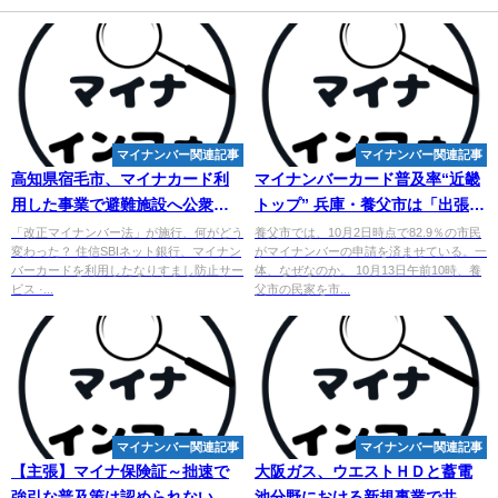
マイナンバー関連記事
マイナンバー関連記事
高知県宿毛市、マイナカード利
マイ
ナンバーカード普及率“近畿
用した事業で避難施設へ公衆無
トップ” 兵庫・養父市は「出張サ
線Wi-fiを整備 - Mapion
ービス」で赤ちゃんも取得
「改正マイナンバー法」が施行、何がどう
養父市では、10月2日時点で82.9％の市民
変わった？ 住信SBIネット銀行、マイナン
がマイナンバーの申請を済ませている。一
バーカードを利用したなりすまし防止サー
体、なぜなのか。 10月13日午前10時、養
ビス ·...
父市の民家を市...
マイナンバー関連記事
マイナンバー関連記事
【主張】マイナ保険証～拙速で
大阪ガス、ウエストＨＤと蓄電
強引な普及策は認められない - 社
池分野における新規事業で共同