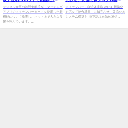
MSN
を目指せ | 自治体通信Online
デジタル大臣の河野太郎氏が、マッチング
マイナンバー · 自治体通信 Vol.54. 標準化
アプリでマイナンバーカードを使用した新
対応を「統合基盤」に補完させ、妥協なき
機能について発表し、ネット上で大きな反
システム構築を. ※下記は自治体通信...
響を呼んでいます。...