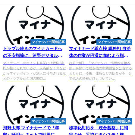
マイナンバー関連記事
マイナンバー関連記事
トラブル続きのマイナカードへ
マイナカード総点検 総務相 自治
の不安指摘に、河野デジタル相
体の作業が円滑に進むよう指示 -
は構造的欠陥を否定 - 日刊スポー
NHKニュース
マイナンバーのポイント事業には総額2兆
政府は8日、「マイナンバー情報総点検本
円が投じられているが、人為的なミスなど
部」を開いて総点検の中間報告を公表する
ツ
からマイナポイントが別人に付与されるな
とともに、今後、住所などの照合が不十分
どのトラブルが全国の90自...
で他人の情報がひもづいてい...
マイナンバー関連記事
マイナンバー関連記事
河野太郎 マイナカードで『年
標準化対応を「統合基盤」に補
収』証明へ ネットで話題に -
完させ、妥協なきシステム構築