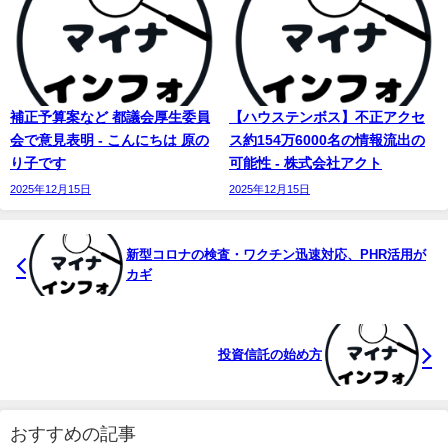
補正予算案など 都議会厚生委員
【ハウステンボス】不正アクセ
会で意見表明 - こんにちは 原の
ス約154万6000名の情報流出の
り子です
可能性 - 株式会社アクト
2025年12月15日
2025年12月15日
新型コロナの検査・ワクチン迅速対応、PHR活用が
カギ
投資信託の始め方
おすすめの記事