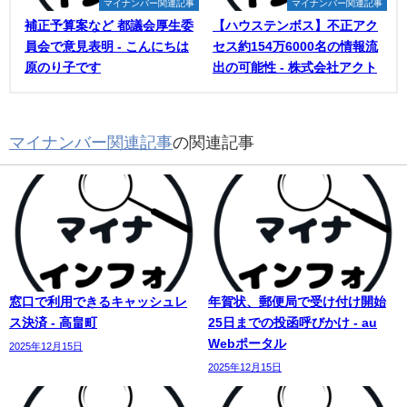
マイナンバー関連記事
マイナンバー関連記事
補正予算案など 都議会厚生委
【ハウステンボス】不正アク
員会で意見表明 - こんにちは
セス約154万6000名の情報流
原のり子です
出の可能性 - 株式会社アクト
マイナンバー関連記事
の関連記事
窓口で利用できるキャッシュレ
年賀状、郵便局で受け付け開始
ス決済 - 高畠町
25日までの投函呼びかけ - au
Webポータル
2025年12月15日
2025年12月15日