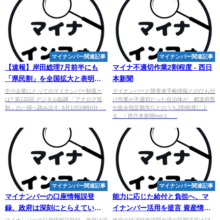
マイナンバー関連記事
マイナンバー関連記事
【速報】岸田総理7月前半にも
マイナ不適切作業2割程度 - 西日
「県民割」を全国拡大と表明
本新聞
GoToトラベル再開は当面見送り
中小企業にとってのマイナンバー制度と
マイナンバーと障害者手帳情報とのひも付
は? 第132回 デジタル臨調 「アナログ規
け作業が不適切だった自治体が、都道府県
制」の一掃へ踏み出す. 6月13日9時0分 ·...
や政令指定都市などのうち2割程度に上
る...｜西日本新聞meは、...
マイナンバー関連記事
マイナンバー関連記事
マイナンバー
の口座情報誤登
能力に応じた給付と負担へ、
マ
録、政府は深刻にとらえている
イナンバー
活用を提言 資産情報
のか - 山梨日日新聞
とのひも付けも、諮問会議・民
マイナンバーの口座情報誤登録、政府は深
政府の経済財政諮問会議の民間議員は13