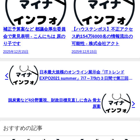
補正予算案など 都議会厚生委員
【ハウステンボス】不正アクセ
会で意見表明 - こんにちは 原の
ス約154万6000名の情報流出の
り子です
可能性 - 株式会社アクト
2025年12月15日
2025年12月15日
日本最大規模のオンライン展示会「ITトレンド
EXPO2021 summer」7/7～7/9の３日間で第三回目
と ...
脱炭素など4分野重視、財政目標見直しに含み 骨太
原案
おすすめの記事