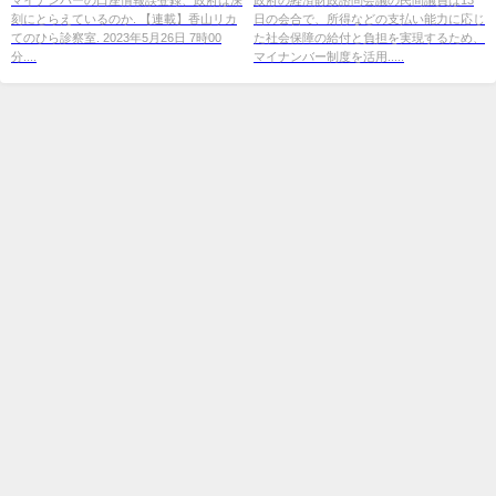
刻にとらえているのか. 【連載】香山リカ
日の会合で、所得などの支払い能力に応じ
間議員
てのひら診察室. 2023年5月26日 7時00
た社会保障の給付と負担を実現するため、
分....
マイナンバー制度を活用.....