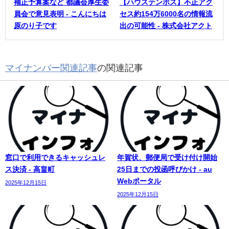
補正予算案など 都議会厚生委
【ハウステンボス】不正アク
員会で意見表明 - こんにちは
セス約154万6000名の情報流
原のり子です
出の可能性 - 株式会社アクト
マイナンバー関連記事
の関連記事
窓口で利用できるキャッシュレ
年賀状、郵便局で受け付け開始
ス決済 - 高畠町
25日までの投函呼びかけ - au
Webポータル
2025年12月15日
2025年12月15日