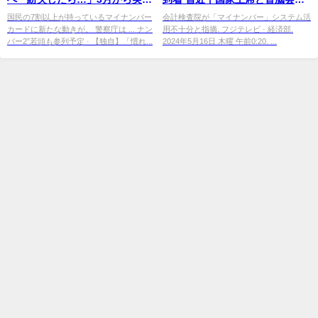
でメリットの一方不安も
へ ロシア・中国の関係強化アピ
国民の7割以上が持っているマイナンバー
会計検査院が「マイナンバー」システム活
カードに新たな動きが。 警察庁は ... ナン
用不十分と指摘. フジテレビ · 経済部.
ールか
バー2”若頭も参列予定 · 【独自】「慣れ...
2024年5月16日 木曜 午前0:20. ...