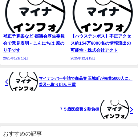
補正予算案など 都議会厚生委員
【ハウステンボス】不正アクセ
会で意見表明 - こんにちは 原の
ス約154万6000名の情報流出の
り子です
可能性 - 株式会社アクト
2025年12月15日
2025年12月15日
マイナンバー
申請で商品券 玉城町が先着5000人に、
普及へ取り組み 三重
７５歳医療費２割負担
おすすめの記事