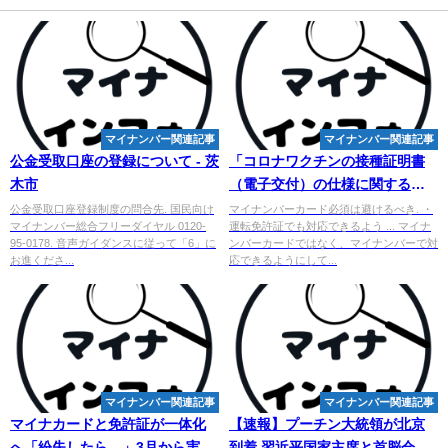
マイナンバー関連記事
マイナンバー関連記事
公金受取口座の登録について - 茨
「コロナワクチンの接種証明書
木市
（電子交付）の仕様に関するご
意見」の取りまとめ結果を公表
公金受取口座登録制度の問合先. 国民向け
マイナンバーカード必須は避けるべき. ・
マイナンバー総合フリーダイヤル 0120-
運転免許証でも対応できるよう ... マイナ
しま ...
95-0178. 音声ガイダンスに従って「6」に
ンバーカードではなく、マイナンバーで対
お進くださ...
応できるようにして...
マイナンバー関連記事
マイナンバー関連記事
マイナカードと免許証が一体化
【速報】プーチン大統領が北京
へ「紛失したら…」3月から実施
到着 習近平国家主席と首脳会談