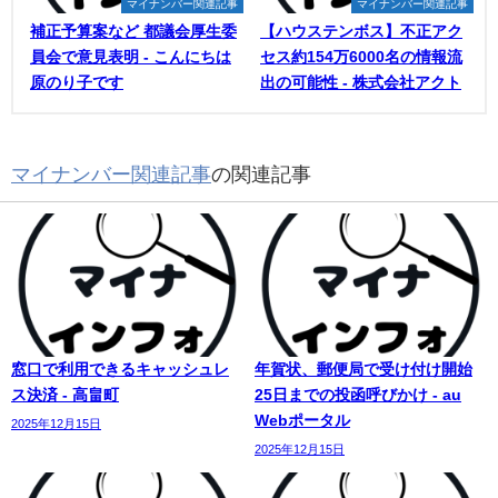
マイナンバー関連記事
マイナンバー関連記事
補正予算案など 都議会厚生委
【ハウステンボス】不正アク
員会で意見表明 - こんにちは
セス約154万6000名の情報流
原のり子です
出の可能性 - 株式会社アクト
マイナンバー関連記事
の関連記事
窓口で利用できるキャッシュレ
年賀状、郵便局で受け付け開始
ス決済 - 高畠町
25日までの投函呼びかけ - au
Webポータル
2025年12月15日
2025年12月15日