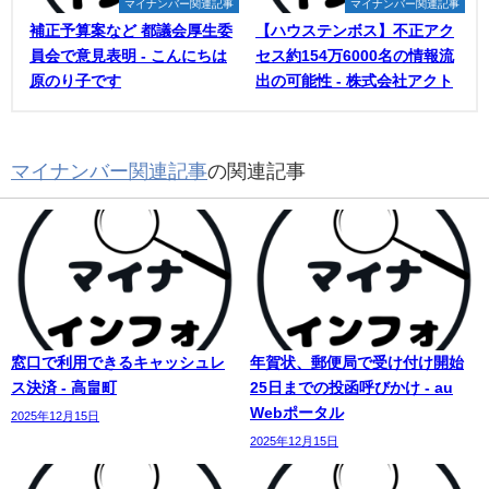
マイナンバー関連記事
マイナンバー関連記事
補正予算案など 都議会厚生委
【ハウステンボス】不正アク
員会で意見表明 - こんにちは
セス約154万6000名の情報流
原のり子です
出の可能性 - 株式会社アクト
マイナンバー関連記事
の関連記事
窓口で利用できるキャッシュレ
年賀状、郵便局で受け付け開始
ス決済 - 高畠町
25日までの投函呼びかけ - au
Webポータル
2025年12月15日
2025年12月15日