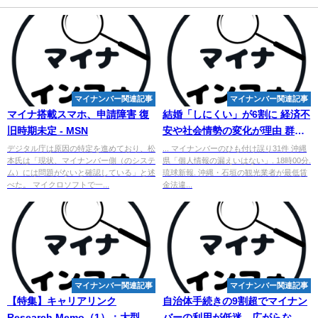
マイナンバー関連記事
マイナンバー関連記事
マイナ搭載スマホ、申請障害 復
結婚「しにくい」が6割に 経済不
旧時期未定 - MSN
安や社会情勢の変化が理由 群馬
県の20～30代 - 47NEWS
デジタル庁は原因の特定を進めており、松
... マイナンバーのひも付け誤り31件 沖縄
本氏は「現状、マイナンバー側（のシステ
県「個人情報の漏えいはない」. 18時00分.
ム）には問題がないと確認している」と述
琉球新報. 沖縄・石垣の観光業者が最低賃
べた。 マイクロソフトで一...
金法違...
マイナンバー関連記事
マイナンバー関連記事
【特集】キャリアリンク
自治体手続きの9割超で
マイナン
Research Memo（1）：大型
バー
の利用が低迷、広がらない2