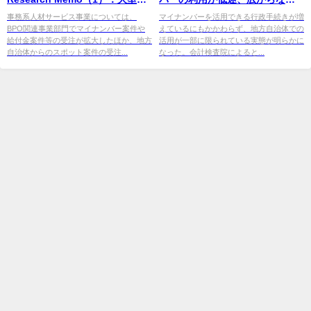
BPO案件の受注拡大により、
つの理由
事務系人材サービス事業については、
マイナンバーを活用できる行政手続きが増
BPO関連事業部門でマイナンバー案件や
えているにもかかわらず、地方自治体での
2023年3月期 ...
給付金案件等の受注が拡大したほか、地方
活用が一部に限られている実態が明らかに
自治体からのスポット案件の受注...
なった。会計検査院によると...