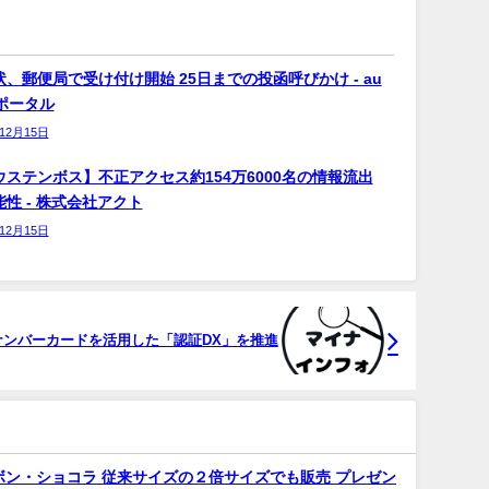
、郵便局で受け付け開始 25日までの投函呼びかけ - au
bポータル
年12月15日
ウステンボス】不正アクセス約154万6000名の情報流出
性 - 株式会社アクト
年12月15日
b>ナンバーカードを活用した「認証DX」を推進
ボン・ショコラ 従来サイズの２倍サイズでも販売 プレゼン