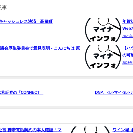
記事
ャッシュレス決済 - 高畠町
年賀状
We
2025
議会厚生委員会で意見表明 - こんにちは 原
【ハ
の可能
2025
和証券の「CONNECT」
DNP、<b>マイ</
証言 携帯電話契約の本人確認「
マ
ワイン城 