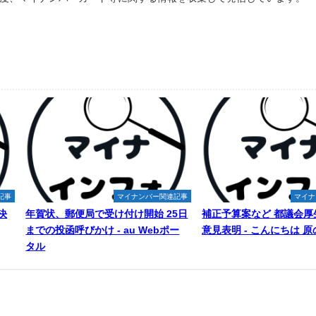
記事
マイナンバー関連記事
マイナ
決
年賀状、郵便局で受け付け開始 25日
補正予算案など 都議会厚
までの投函呼びかけ - au Webポー
意見表明 - こんにちは 
タル