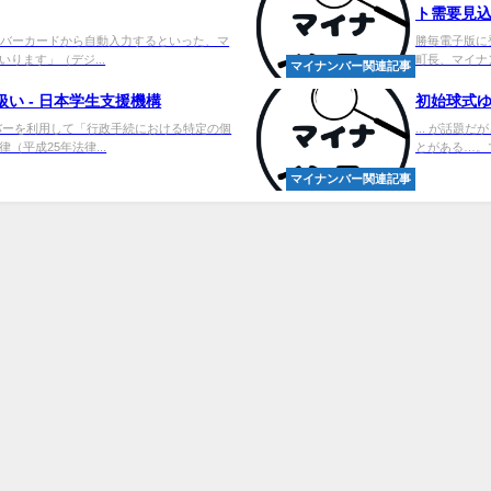
ト需要見込む
ナンバーカードから自動入力するといった、マ
勝毎電子版に登
ります」（デジ...
町長、マイナン
マイナンバー関連記事
扱い - 日本学生支援機構
初始球式ゆ
ンバーを利用して「行政手続における特定の個
... が話
平成25年法律...
とがある…。
マイナンバー関連記事