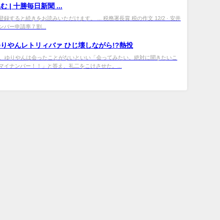
 | 十勝毎日新聞 ...
録すると続きをお読みいただけます。 ... 税務署長賞 税の作文 12/2 · 安井
バー申請率７割...
りやんレトリィバァ ひじ壊しながら!?熱投
題だが、ゆりやんは会ったことがないといい「会ってみたい。絶対に聞きたいこ
マイナンバー！！」と答え、礼二をこけさせた。...