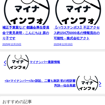
補正予算案など 都議会厚生委員
【ハウステンボス】不正アクセ
会で意見表明 - こんにちは 原の
ス約154万6000名の情報流出の
り子です
可能性 - 株式会社アクト
2025年12月15日
2025年12月15日
マイナンバー
最新情報
<b>マイナンバー</b>訴訟、二審も敗訴 初の控訴審
判決―仙台高裁
おすすめの記事