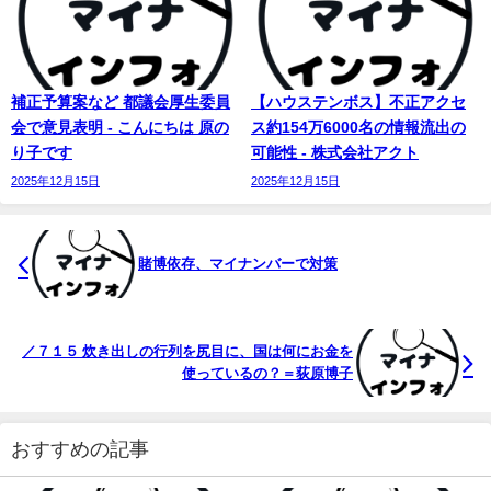
補正予算案など 都議会厚生委員
【ハウステンボス】不正アクセ
会で意見表明 - こんにちは 原の
ス約154万6000名の情報流出の
り子です
可能性 - 株式会社アクト
2025年12月15日
2025年12月15日
賭博依存、
マイナンバー
で対策
／７１５ 炊き出しの行列を尻目に、国は何にお金を
使っているの？＝荻原博子
おすすめの記事