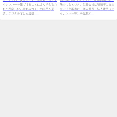
イナンバーを紐づけることにより子どもた
法令にもとづき、証券会社は税務署に提出
ちが困窮しない仕組みづくりの着手を要
する法定調書に、個人番号・法人番号（マ
請。デジタル庁とも連携......
イナンバー等）を記載す...