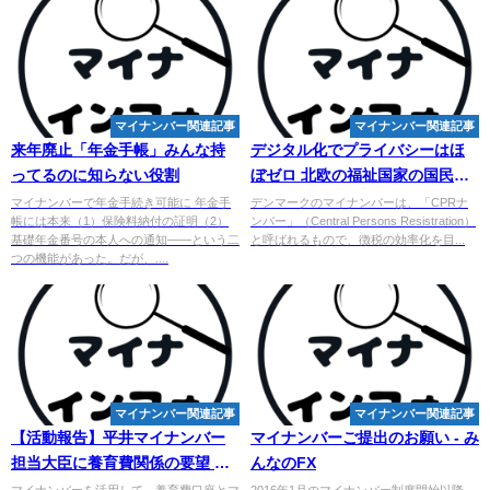
マイナンバー関連記事
マイナンバー関連記事
来年廃止「年金手帳」みんな持
デジタル化でプライバシーはほ
ってるのに知らない役割
ぼゼロ 北欧の福祉国家の国民は
本当に幸せなのか？ （中2）
マイナンバーで年金手続き可能に 年金手
デンマークのマイナンバーは、「CPRナ
帳には本来（1）保険料納付の証明（2）
ンバー」（Central Persons Resistration）
基礎年金番号の本人への通知――という二
と呼ばれるもので、徴税の効率化を目...
つの機能があった。だが、....
マイナンバー関連記事
マイナンバー関連記事
【活動報告】平井
マイナンバー
マイナンバー
ご提出のお願い - み
担当大臣に養育費関係の要望 衆
んなのFX
院茨城七区永岡桂子
マイナンバーを活用して、養育費口座とマ
2016年1月のマイナンバー制度開始以降、