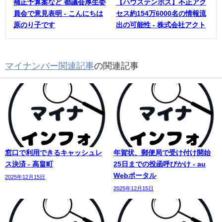
補正予算案など 都議会厚生委
【ハウステンボス】不正アク
員会で意見表明 - こんにちは
セス約154万6000名の情報流
原のり子です
出の可能性 - 株式会社アクト
マイナンバー関連記事
の関連記事
窓口で利用できるキャッシュレ
年賀状、郵便局で受け付け開始
ス決済 - 高畠町
25日までの投函呼びかけ - au
Webポータル
2025年12月15日
2025年12月15日