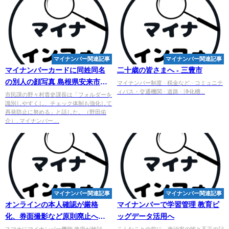
マイナンバー関連記事
マイナンバー関連記事
マイ
ナンバーカードに同姓同名
二十歳の皆さまへ - 三豊市
の別人の顔写真 島根県安来市が
マイナンバー制度 · 税金など · コミュニテ
ィバス・交通機関 · 道路 · 浄化槽...
誤交付 - goo ニュース
市民課の野々村貴史課長は「フォルダーを
識別しやすくし、チェック体制も強化して
再発防止に努める」と話した。（野田佑
介）. マイナンバー....
マイナンバー関連記事
マイナンバー関連記事
オンラインの本人確認が厳格
マイナンバー
で学習管理 教育ビ
化、券面撮影など原則廃止へ
ッグデータ活用へ
iPhoneでの確認は時期尚早
スマホにマイナンバー機能 政府が検討、
こんなことの前に、政治家の嘘と不正の記