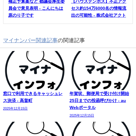
補正予算案など 都議会厚生委
【ハウステンボス】不正アク
員会で意見表明 - こんにちは
セス約154万6000名の情報流
原のり子です
出の可能性 - 株式会社アクト
マイナンバー関連記事
の関連記事
窓口で利用できるキャッシュレ
年賀状、郵便局で受け付け開始
ス決済 - 高畠町
25日までの投函呼びかけ - au
Webポータル
2025年12月15日
2025年12月15日