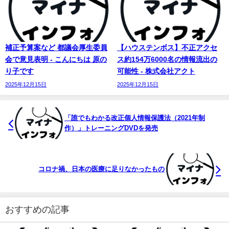
補正予算案など 都議会厚生委員
【ハウステンボス】不正アクセ
会で意見表明 - こんにちは 原の
ス約154万6000名の情報流出の
り子です
可能性 - 株式会社アクト
2025年12月15日
2025年12月15日
「誰でもわかる改正個人情報保護法（2021年制
作）」トレーニングDVDを発売
コロナ禍、日本の医療に足りなかったもの
おすすめの記事