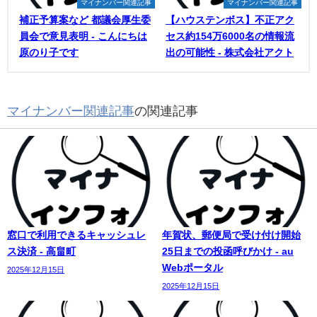
マイナンバー関連記事
マイナンバー関連記事
補正予算案など 都議会厚生委
【ハウステンボス】不正アク
員会で意見表明 - こんにちは
セス約154万6000名の情報流
原のり子です
出の可能性 - 株式会社アクト
マイナンバー関連記事
の関連記事
窓口で利用できるキャッシュレ
年賀状、郵便局で受け付け開始
ス決済 - 高畠町
25日までの投函呼びかけ - au
Webポータル
2025年12月15日
2025年12月15日