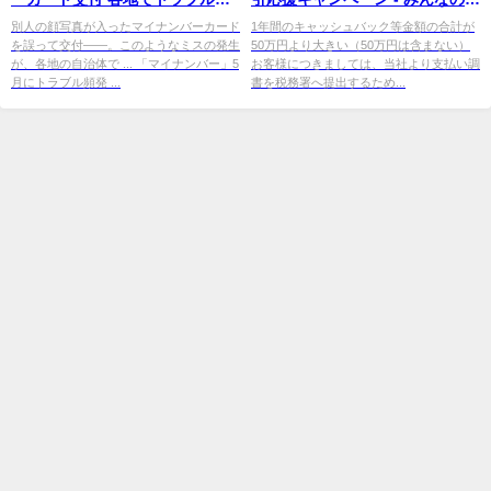
次ぐ - J-CAST ニュース
FX
別人の顔写真が入ったマイナンバーカード
1年間のキャッシュバック等金額の合計が
を誤って交付――。このようなミスの発生
50万円より大きい（50万円は含まない）
が、各地の自治体で ... 「マイナンバー」5
お客様につきましては、当社より支払い調
月にトラブル頻発 ...
書を税務署へ提出するため...