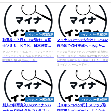
マイナンバー関連記事
マイナンバー関連記事
動意株・７日＞（大引け）＝富
マイナンバー
“ひも付けミス”332
士ソＳＢ、ＫＴＫ、日本興業な
自治体で点検実施へ－あなたの
ど - ニュース・コラム
地域は対象？ - YBS山梨放送
クロスキャット <2307> 、インターネット
デジタル庁はマイナンバー情報の総点検に
イニシアティブ <3774> などマイナンバー
おいて、個別データの点検の対象となるの
関連株が買いを集めた。新...
が332自治体になると発表しました。 政府
はマイナンバーカードを...
マイナンバー関連記事
マイナンバー関連記事
別人の顔写真入りの
マイ
ナンバ
【メキシコペソ/円】スワップ取
ーカード交付 各地でトラブル相
引応援キャンペーン - みんなの