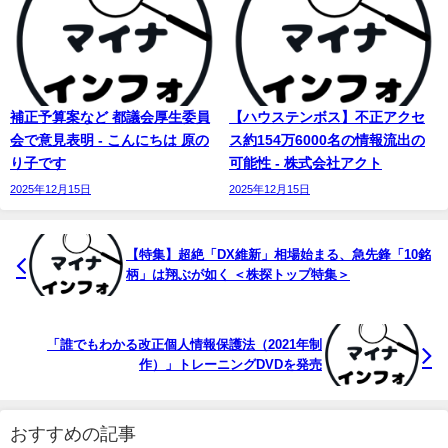
補正予算案など 都議会厚生委員
【ハウステンボス】不正アクセ
会で意見表明 - こんにちは 原の
ス約154万6000名の情報流出の
り子です
可能性 - 株式会社アクト
2025年12月15日
2025年12月15日
【特集】超絶「DX維新」相場始まる、急先鋒「10銘
柄」は翔ぶが如く ＜株探トップ特集＞
「誰でもわかる改正個人情報保護法（2021年制
作）」トレーニングDVDを発売
おすすめの記事