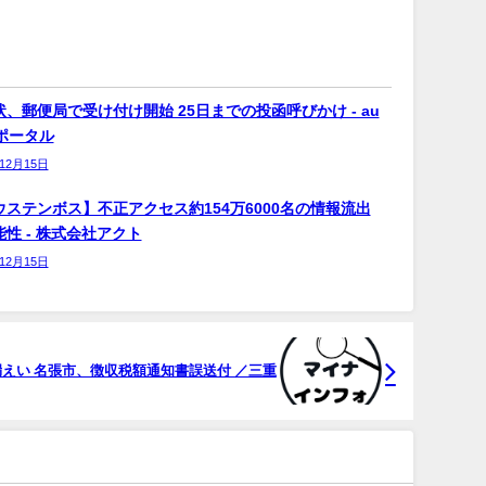
、郵便局で受け付け開始 25日までの投函呼びかけ - au
bポータル
年12月15日
ウステンボス】不正アクセス約154万6000名の情報流出
性 - 株式会社アクト
年12月15日
えい 名張市、徴収税額通知書誤送付 ／三重