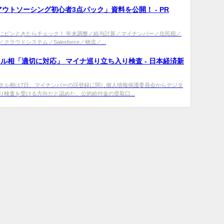
アウトソーシング初心者3点パック」資料を公開！ - PR
にピンときたらチェック！ 年末調整／給与計算／マイナンバー／住民税／
ラウドシステム／Salesforce／物流／...
ル相「適切に対応」 マイナ巡り立ち入り検査 - 日本経済新
タル相は7日、マイナンバーの誤登録に関し個人情報保護委員会からデジタ
り検査を受ける方向だと認めた。公的給付金の受取口...