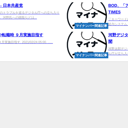
- 日本共産党
BOD、「
TIMES
のトラブルを巡るデジタル庁への立ち入り
河野氏への聴取などは...
▽キーワード
給与システム／ク
マイナンバー関連記事
や転籍時 ９月実施目指す
河野デジタ
聞
 2021/02/24 05:00. ......
河野太郎デジ
ル庁が立ち入
マイナンバー関連記事