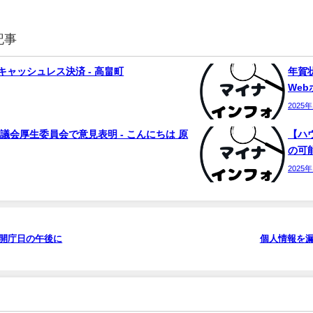
記事
ャッシュレス決済 - 高畠町
年賀状
We
2025
議会厚生委員会で意見表明 - こんにちは 原
【ハ
の可能
2025
曜開庁日の午後に
個人情報を漏