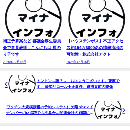
補正予算案など 都議会厚生委員
【ハウステンボス】不正アクセ
会で意見表明 - こんにちは 原の
ス約154万6000名の情報流出の
り子です
可能性 - 株式会社アクト
2025年12月15日
2025年12月15日
トントン→誰？→「おはようございます。警察で
す」 愛知リコール不正事件、逮捕直前の映像
ワクチン大規模接種の予約システムに欠陥 <b>マイ
ナンバー</b>追跡でも不具合…関連会社の顧問に竹
中 ...