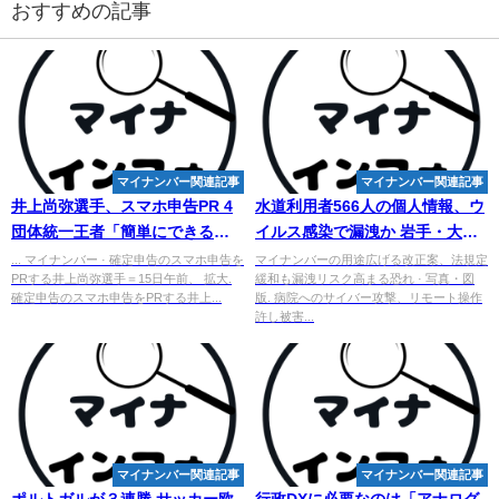
おすすめの記事
マイナンバー関連記事
マイナンバー関連記事
井上尚弥選手、スマホ申告PR 4
水道利用者566人の個人情報、ウ
団体統一王者「簡単にできる」 -
イルス感染で漏洩か 岩手・大槌
西日本新聞
町 - 朝日新聞デジタル
... マイナンバー · 確定申告のスマホ申告を
マイナンバーの用途広げる改正案、法規定
PRする井上尚弥選手＝15日午前、 拡大.
緩和も漏洩リスク高まる恐れ · 写真・図
確定申告のスマホ申告をPRする井上...
版. 病院へのサイバー攻撃、リモート操作
許し被害...
マイナンバー関連記事
マイナンバー関連記事
ポルトガルが３連勝 サッカー欧
行政DXに必要なのは「アナログ