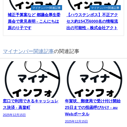
マイナンバー関連記事
マイナンバー関連記事
補正予算案など 都議会厚生委
【ハウステンボス】不正アク
員会で意見表明 - こんにちは
セス約154万6000名の情報流
原のり子です
出の可能性 - 株式会社アクト
マイナンバー関連記事
の関連記事
窓口で利用できるキャッシュレ
年賀状、郵便局で受け付け開始
ス決済 - 高畠町
25日までの投函呼びかけ - au
Webポータル
2025年12月15日
2025年12月15日