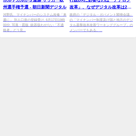
州選手権予選 - 朝日新聞デジタル
改革」、なぜデジタル改革は20
年以上失敗してきたか
河野氏、マイナンバーのシステム改修「来
政府の「デジタル・ガバメント閣僚会議」
週に」 別人口座の登録受け. 6月17日19時
の「マイナンバー制度及び国と地方のデジ
00分. 写真・図版. 銃器扱わせない「不適
タル基盤抜本改善ワーキンググループ」の
格者」どう見...
メンバーでもある。...