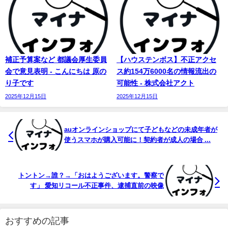
補正予算案など 都議会厚生委員
【ハウステンボス】不正アクセ
会で意見表明 - こんにちは 原の
ス約154万6000名の情報流出の
り子です
可能性 - 株式会社アクト
2025年12月15日
2025年12月15日
auオンラインショップにて子どもなどの未成年者が
使うスマホが購入可能に！契約者が成人の場合 ...
トントン→誰？→「おはようございます。警察で
す」 愛知リコール不正事件、逮捕直前の映像
おすすめの記事