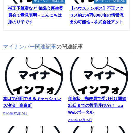
マイナンバー関連記事
マイナンバー関連記事
補正予算案など 都議会厚生委
【ハウステンボス】不正アク
員会で意見表明 - こんにちは
セス約154万6000名の情報流
原のり子です
出の可能性 - 株式会社アクト
マイナンバー関連記事
の関連記事
窓口で利用できるキャッシュレ
年賀状、郵便局で受け付け開始
ス決済 - 高畠町
25日までの投函呼びかけ - au
Webポータル
2025年12月15日
2025年12月15日