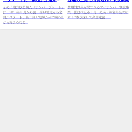
なった！ - マイナビニュース
その「地方版図柄入りナンバープレート」
費用対効果が悪すぎるマイナンバー制度事
は、2018年10月から第一弾41地域から交
業…国は検証不十分 · 経済 · 神宮外苑の樹
付がスタート。第二弾17地域が2020年5月
木892本伐採して高層建築、...
から始まるなど...