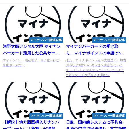
マイナンバー関連記事
マイナンバー関連記事
河野太郎デジタル大臣
マイ
ナン
マイ
ナンバーカードの受け取
バーカード活用した公共サービ
り、マイナポイントの申請は5月
スなど視察 富山・朝日町
末までがおすすめ！！！ - 加古川
マイナンバー · 地産地消 · 電子化 · 行政 ·
また、マイナポイント臨時支援窓口（加古
富山県 · 東海...
川市役所1階）を5月末まで開設していま
市
す。 加古川市マイナンバーセンターは予
約制です。必ず予約をお願い...
マイナンバー関連記事
マイナンバー関連記事
【解説】地方版図柄入り
ナンバ
日航、国内線システムに不具合
ー
プレートに「新種」が追加に
各地の空港で出発遅れ - 東京新聞