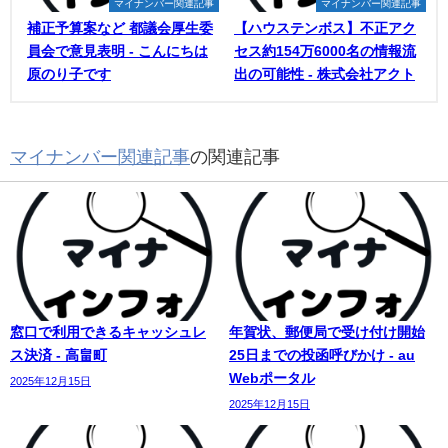
マイナンバー関連記事
マイナンバー関連記事
補正予算案など 都議会厚生委
【ハウステンボス】不正アク
員会で意見表明 - こんにちは
セス約154万6000名の情報流
原のり子です
出の可能性 - 株式会社アクト
マイナンバー関連記事
の関連記事
窓口で利用できるキャッシュレ
年賀状、郵便局で受け付け開始
ス決済 - 高畠町
25日までの投函呼びかけ - au
Webポータル
2025年12月15日
2025年12月15日