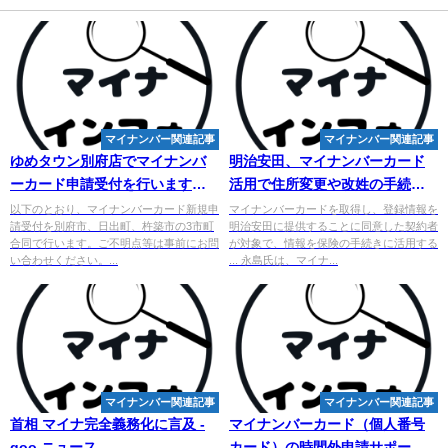
マイナンバー関連記事
マイナンバー関連記事
ゆめタウン別府店で
マイ
ナンバ
明治安田、
マイ
ナンバーカード
ーカード申請受付を行います！ -
活用で住所変更や改姓の手続き
杵築市
不要に - 朝日新聞デジタル
以下のとおり、マイナンバーカード新規申
マイナンバーカードを取得し、登録情報を
請受付を別府市、日出町、杵築市の3市町
明治安田に提供することに同意した契約者
合同で行います。ご不明点等は事前にお問
が対象で、情報を保険の手続きに活用する
い合わせください。...
... 永島氏は、マイナ...
マイナンバー関連記事
マイナンバー関連記事
首相 マイナ完全義務化に言及 -
マイ
ナンバーカード（個人番号
goo ニュース
カード）の時間外申請サポー