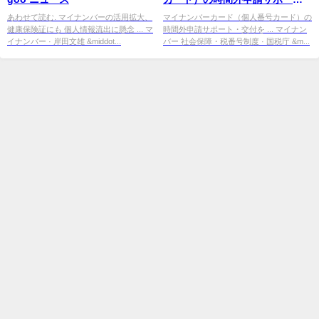
ト・交付を行います。 | 沖縄県嘉
あわせて読む. マイナンバーの活用拡大、
マイナンバーカード（個人番号カード）の
健康保険証にも 個人情報流出に懸念 ... マ
時間外申請サポート・交付を ... マイナン
手納 ...
イナンバー · 岸田文雄 &middot...
バー 社会保障・税番号制度 · 国税庁 &m...