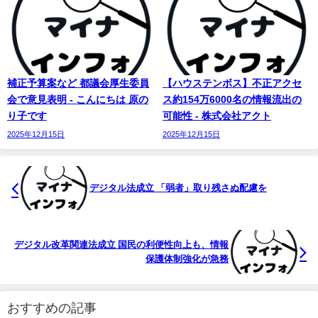
補正予算案など 都議会厚生委員
【ハウステンボス】不正アクセ
会で意見表明 - こんにちは 原の
ス約154万6000名の情報流出の
り子です
可能性 - 株式会社アクト
2025年12月15日
2025年12月15日
デジタル法成立 「弱者」取り残さぬ配慮を
デジタル改革関連法成立 国民の利便性向上も、情報
保護体制強化が急務
おすすめの記事