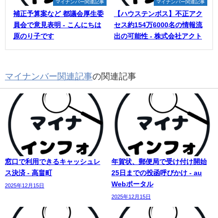
マイナンバー関連記事
マイナンバー関連記事
補正予算案など 都議会厚生委
【ハウステンボス】不正アク
員会で意見表明 - こんにちは
セス約154万6000名の情報流
原のり子です
出の可能性 - 株式会社アクト
マイナンバー関連記事
の関連記事
窓口で利用できるキャッシュレ
年賀状、郵便局で受け付け開始
ス決済 - 高畠町
25日までの投函呼びかけ - au
Webポータル
2025年12月15日
2025年12月15日