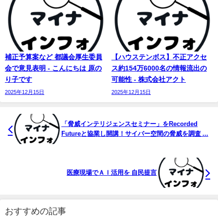
補正予算案など 都議会厚生委員
【ハウステンボス】不正アクセ
会で意見表明 - こんにちは 原の
ス約154万6000名の情報流出の
り子です
可能性 - 株式会社アクト
2025年12月15日
2025年12月15日
「脅威インテリジェンスセミナー」をRecorded
Futureと協業し開講！サイバー空間の脅威を調査 ...
医療現場でＡＩ活用を 自民提言
おすすめの記事