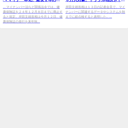
予｜全国のニュース - 東奥日報
国ニュース - 四国新聞
... マイナンバー法など関係法令では、健
岸田文雄首相は１３日の記者会見で、マイ
康保険証を２４年１２月８日までに廃止す
ナンバーに関連するデータやシステムを秋
ると規定。岸田文雄首相は今月１２日、健
までに総点検すると表明した。...
康保険証の発行を来年秋...