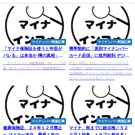
マイナンバー関連記事
マイナンバー関連記事
「マイナ保険証を使うと年収が
携帯契約に「原則
マイ
ナンバー
バレる」は本当か 噂の真相 - ラ
カード必須」に批判殺到 デジタ
イブドアニュース - Livedoor
ル庁は「一本化は考えていない
... マイナンバー · #健康保険 · #ネットで話
するとSNS上では、「マイナンバーって
題 · #トレンド. ネットで「健康保険証の...
（作成が）自由ではなかったの？」「なか
...
ば強制的にマイナンバーカードを持たされ
るということだよね？」など...
マイナンバー関連記事
マイナンバー関連記事
健康保険証、２４年１２月廃止
マイナ、秋までに総点検／５２
へ マイナ一本化、最長１年の猶
０万人対象、トラブル相次ぎ | 全