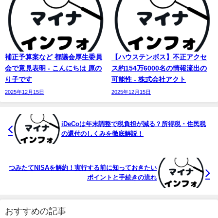
補正予算案など 都議会厚生委員
【ハウステンボス】不正アクセ
会で意見表明 - こんにちは 原の
ス約154万6000名の情報流出の
り子です
可能性 - 株式会社アクト
2025年12月15日
2025年12月15日
iDeCoは年末調整で税負担が減る？所得税・住民税
の還付のしくみを徹底解説！
つみたてNISAを解約！実行する前に知っておきたい
ポイントと手続きの流れ
おすすめの記事