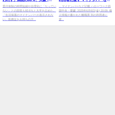
m3.com
記載 ハローワーク四国中央・愛
受付体制の時間短縮や合理化に「なってい
... マイナンバーなど記載 ハローワーク四
ない」との回答も60.6％と大半を占めた。
国中央・愛媛. 2025年6月6日(金) 20:09. 個
媛
「生活保護のマイナンバーが表示されな
人情報が書かれた離職票 別の利用者に
い。医療証をお持ちの方...
渡...