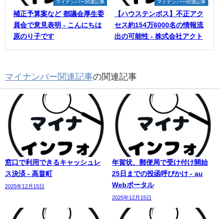
マイナンバー関連記事
マイナンバー関連記事
補正予算案など 都議会厚生委
【ハウステンボス】不正アク
員会で意見表明 - こんにちは
セス約154万6000名の情報流
原のり子です
出の可能性 - 株式会社アクト
マイナンバー関連記事
の関連記事
窓口で利用できるキャッシュレ
年賀状、郵便局で受け付け開始
ス決済 - 高畠町
25日までの投函呼びかけ - au
Webポータル
2025年12月15日
2025年12月15日