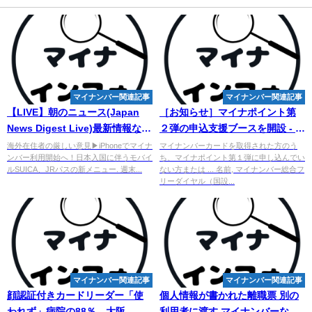
マイナンバー関連記事
マイナンバー関連記事
【LIVE】朝のニュース(Japan
［お知らせ］マイナポイント第
News Digest Live)最新情報など
２弾の申込支援ブースを開設 - 砺
｜TBS NEWS DIG（6月3日）
波市
海外在住者の厳しい意見▶︎iPhoneでマイナ
マイナンバーカードを取得された方のう
ンバー利用開始へ！日本入国に伴うモバイ
ち、マイナポイント第１弾に申し込んでい
ルSUICA、JRパスの新メニュー. 週末...
ない方または ... 名前, マイナンバー総合フ
リーダイヤル（国設...
マイナンバー関連記事
マイナンバー関連記事
顔認証付きカードリーダー「使
個人情報が書かれた離職票 別の
われず」病院の88％、大阪 -
利用者に渡す
マイナンバー
など