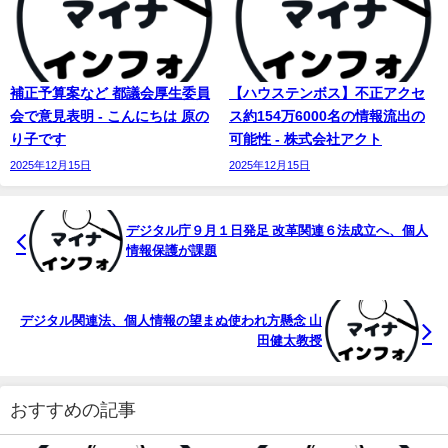
補正予算案など 都議会厚生委員
【ハウステンボス】不正アクセ
会で意見表明 - こんにちは 原の
ス約154万6000名の情報流出の
り子です
可能性 - 株式会社アクト
2025年12月15日
2025年12月15日
デジタル庁９月１日発足 改革関連６法成立へ、個人
情報保護が課題
デジタル関連法、個人情報の望まぬ使われ方懸念 山
田健太教授
おすすめの記事