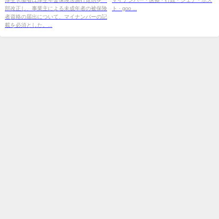
部改正し、事業主による未成年者の被保険
ト · goo ...
者資格の届出について、マイナンバーの記
載を必須とした。...