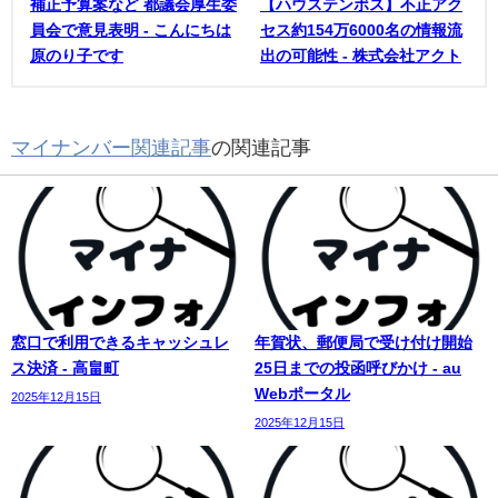
補正予算案など 都議会厚生委
【ハウステンボス】不正アク
員会で意見表明 - こんにちは
セス約154万6000名の情報流
原のり子です
出の可能性 - 株式会社アクト
マイナンバー関連記事
の関連記事
窓口で利用できるキャッシュレ
年賀状、郵便局で受け付け開始
ス決済 - 高畠町
25日までの投函呼びかけ - au
Webポータル
2025年12月15日
2025年12月15日