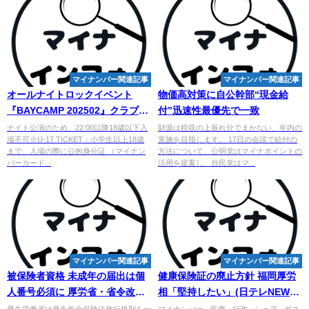
マイナンバー関連記事
マイナンバー関連記事
オールナイトロックイベント
物価高対策に自公幹部“現金給
『BAYCAMP 202502』クラブチ
付”迅速性最優先で一致
ッタで開催 - ニコニコニュース
ナイト公演のため、22:00以降18歳以下入
財源は税収の上振れ分でまかない、年内の
場不可※U-17 TICKET：小学生以上18歳
実施を目指します。 17日の会談で給付の
まで、入場の際に公的身分証 （マイナン
方法について、公明党はマイナポイントの
バーカード...
活用を提案し、自民党はマ...
マイナンバー関連記事
マイナンバー関連記事
被保険者資格 未成年の届出は個
健康保険証の廃止方針 福岡厚労
人番号必須に 厚労省・省令改正 -
相「堅持したい」(日テレNEWS
労働新聞社
NNN) - goo ニュース
厚生労働省は厚生年金保険法施行規則を一
マイナンバー · 医療 · 行政 · シェア · ポス