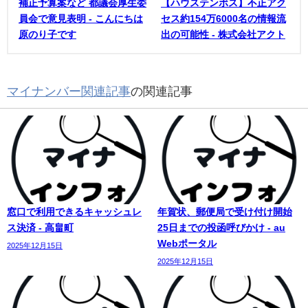
補正予算案など 都議会厚生委
【ハウステンボス】不正アク
員会で意見表明 - こんにちは
セス約154万6000名の情報流
原のり子です
出の可能性 - 株式会社アクト
マイナンバー関連記事
の関連記事
窓口で利用できるキャッシュレ
年賀状、郵便局で受け付け開始
ス決済 - 高畠町
25日までの投函呼びかけ - au
Webポータル
2025年12月15日
2025年12月15日