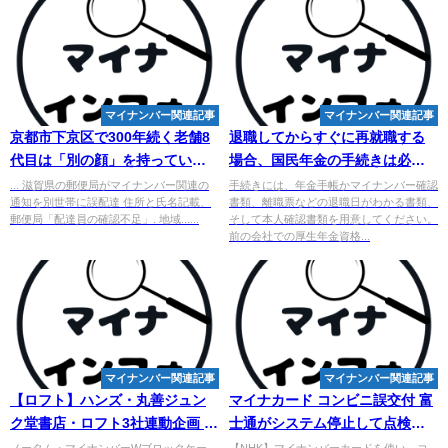
マイナンバー関連記事
マイナンバー関連記事
京都市下京区で300年続く老舗8
退職してからすぐに再就職する
代目は「別の顔」を持っていた
場合、国民年金の手続きは必要
尊敬する師と大阪でフェスに出
ない？ - Yahoo!ニュース
... 滋賀県の郵便局がマイナンバー関連の
手続きには、年金手帳かマイナンバー確認
通知を別世帯に誤配達 住所と氏名記載、
書類、離職票などの退職日がわかる書類、
演
郵便局「配達員の確認不足」. 地域......
そして本人確認書類を用意してください。
前の会社での厚生年金資格...
マイナンバー関連記事
マイナンバー関連記事
【ロフト】ハンズ・丸善ジュン
マイナカード コンビニ誤交付 富
ク堂書店・ロフト3社連動企画 8
士通がシステム停止して点検へ -
月5日(土)「文具屋サミット2023
NHKニュース
ノータム・マイナンバーWブロックケー
【NHK】マイナンバーカードを使い、コ