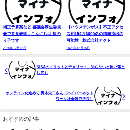
補正予算案など 都議会厚生委員
【ハウステンボス】不正アクセ
会で意見表明 - こんにちは 原の
ス約154万6000名の情報流出の
り子です
可能性 - 株式会社アクト
2025年12月15日
2025年12月15日
NISAのメリットとデメリット。知らないと怖い落と
し穴も
オンライン化進めて 青木栄二さん（ハイパーネット
ワーク社会研究所長）
おすすめの記事