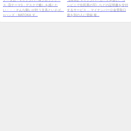
ス. ③テーマ3：デスクで癒しを感じた
ンビニで住民票の写しなどの証明書を交付
...
い・・・そんな願いが叶う文具といえば。
するサービス ... マイナンバー公金受取口
○ハンズ：MATOKA ダ...
座を別の人に登録 複...